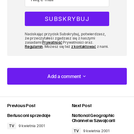
Naciskając przycisk Subskrybuj, potwierdzasz,
że przeczytałeś i zgadzasz się z naszymi
zasadami
Prywatność
Prywatności oraz.
Regulamin
. Możesz się też
z kontaktować
z nami.
Add a comment
Add a comment
Previous Post
Next Post
zalogować
Berlusconi sprzedaje
National Geographic
Channel w Szwajcarii
TV
9 kwietnia 2001
TV
9 kwietnia 2001