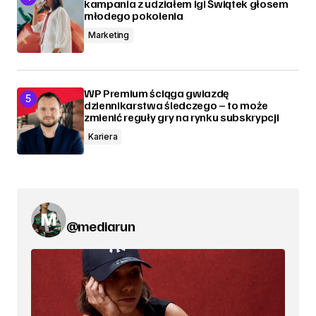
kampania z udziałem Igi Świątek głosem
młodego pokolenia
Marketing
WP Premium ściąga gwiazdę
dziennikarstwa śledczego – to może
zmienić reguły gry na rynku subskrypcji
Kariera
@mediarun