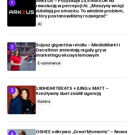
ARKEUS – Pozyskuje 15,5 mln EUR na
rewolucję w percepcji AI. „Maszyny wciąż
działają po omacku. To właśnie problem,
który postanowiliśmy rozwiązać”
AI
Sojusz gigantów retailu – MediaMarkt i
Decathlon zmieniają reguły gry w
marketingu ekosystemowym
E-commerce
180HEARTBEATS + JUNG v. MATT –
Kreatywny duet zasilił agencję
Kariera
OSHEE odkrywa „Great Moments” – Nowa