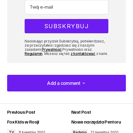
Naciskając przycisk Subskrybuj, potwierdzasz,
że przeczytałeś i zgadzasz się z naszymi
zasadami
Prywatność
Prywatności oraz.
Regulamin
. Możesz się też
z kontaktować
z nami.
Add a comment
Add a comment
Previous Post
Next Post
zalogować
Fox Kids w Rosji
Nowe narzędzia Pentoru
TV
11 kwietnia 2001
Badania
12 kwietnia 2001