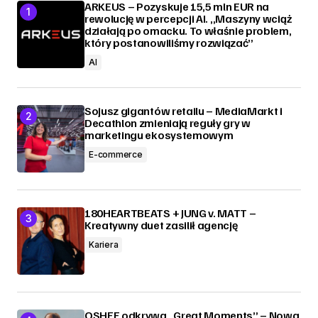
ARKEUS – Pozyskuje 15,5 mln EUR na
rewolucję w percepcji AI. „Maszyny wciąż
działają po omacku. To właśnie problem,
który postanowiliśmy rozwiązać”
AI
Sojusz gigantów retailu – MediaMarkt i
Decathlon zmieniają reguły gry w
marketingu ekosystemowym
E-commerce
180HEARTBEATS + JUNG v. MATT –
Kreatywny duet zasilił agencję
Kariera
OSHEE odkrywa „Great Moments” – Nowa