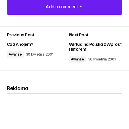
Add a comment
Add a comment
Previous Post
Next Post
zalogować
Co z Ahojem?
Wirtualna Polska z Wprost
i Inforem
Awanse
30 kwietnia 2001
Awanse
30 kwietnia 2001
Reklama