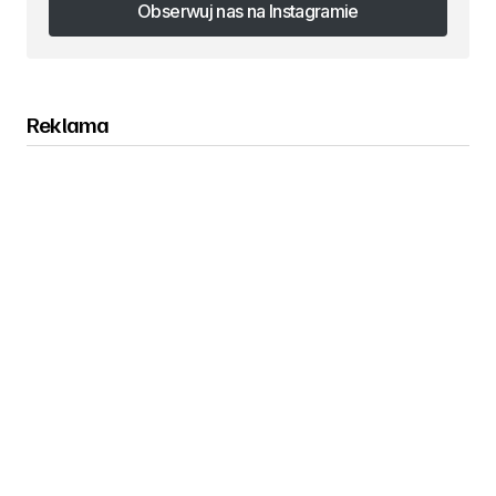
Obserwuj nas na Instagramie
Obserwuj nas na Instagramie
Reklama