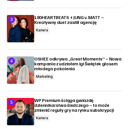
180HEARTBEATS + JUNG v. MATT –
Kreatywny duet zasilił agencję
Kariera
OSHEE odkrywa „Great Moments” – Nowa
kampania z udziałem Igi Świątek głosem
młodego pokolenia
Marketing
WP Premium ściąga gwiazdę
dziennikarstwa śledczego – to może
zmienić reguły gry na rynku subskrypcji
Kariera