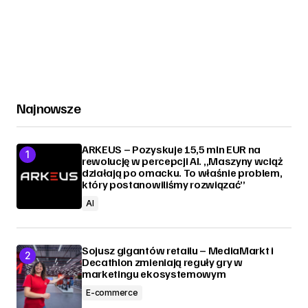
Najnowsze
ARKEUS – Pozyskuje 15,5 mln EUR na
rewolucję w percepcji AI. „Maszyny wciąż
działają po omacku. To właśnie problem,
który postanowiliśmy rozwiązać”
AI
Sojusz gigantów retailu – MediaMarkt i
Decathlon zmieniają reguły gry w
marketingu ekosystemowym
E-commerce