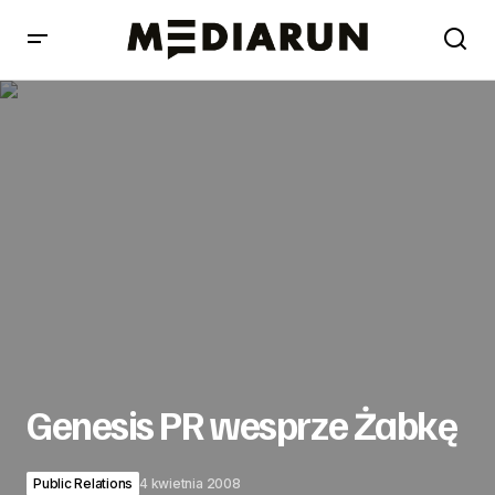
Genesis PR wesprze Żabkę
Genesis PR wesprze Żabkę
Public Relations
4 kwietnia 2008