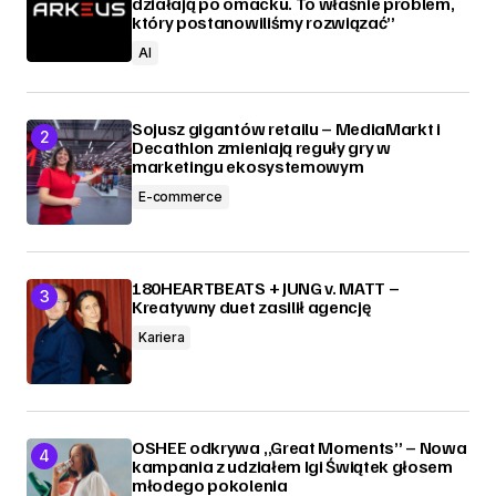
działają po omacku. To właśnie problem,
który postanowiliśmy rozwiązać”
AI
Sojusz gigantów retailu – MediaMarkt i
Decathlon zmieniają reguły gry w
marketingu ekosystemowym
E-commerce
180HEARTBEATS + JUNG v. MATT –
Kreatywny duet zasilił agencję
Kariera
OSHEE odkrywa „Great Moments” – Nowa
kampania z udziałem Igi Świątek głosem
młodego pokolenia