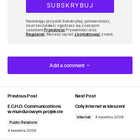
Naciskając przycisk Subskrybuj, potwierdzasz,
że przeczytałeś i zgadzasz się z naszymi
zasadami
Prywatność
Prywatności oraz.
Regulamin
. Możesz się też
z kontaktować
z nami.
Add a comment
Add a comment
Previous Post
Next Post
zalogować
E.C.H.O. Communications
Cały internet w kieszeni
w mundurowym projekcie
Internet
4 kwietnia 2008
Public Relations
4 kwietnia 2008