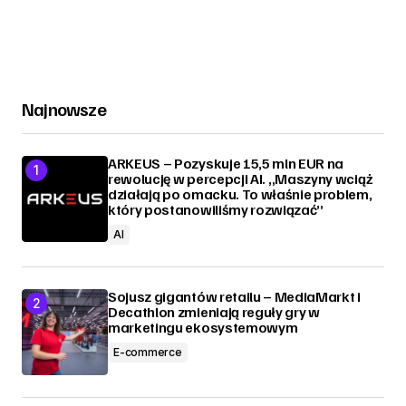
Najnowsze
ARKEUS – Pozyskuje 15,5 mln EUR na
rewolucję w percepcji AI. „Maszyny wciąż
działają po omacku. To właśnie problem,
który postanowiliśmy rozwiązać”
AI
Sojusz gigantów retailu – MediaMarkt i
Decathlon zmieniają reguły gry w
marketingu ekosystemowym
E-commerce