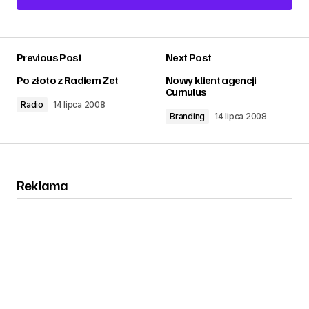
Add a comment
Previous Post
Next Post
zalogować
Po złoto z Radiem Zet
Nowy klient agencji
Cumulus
Radio
14 lipca 2008
Branding
14 lipca 2008
Reklama