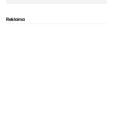
Obserwuj nas na Instagramie
Reklama