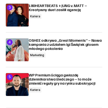
180HEARTBEATS + JUNG v. MATT –
Kreatywny duet zasilił agencję
Kariera
OSHEE odkrywa „Great Moments” – Nowa
kampania z udziałem Igi Świątek głosem
młodego pokolenia
Marketing
WP Premium ściąga gwiazdę
dziennikarstwa śledczego – to może
zmienić reguły gry na rynku subskrypcji
Kariera