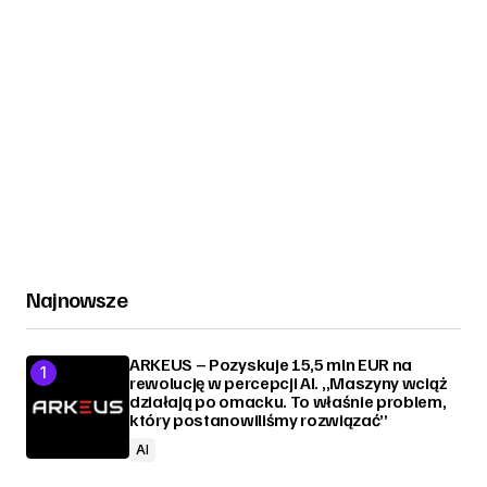
Najnowsze
ARKEUS – Pozyskuje 15,5 mln EUR na
rewolucję w percepcji AI. „Maszyny wciąż
działają po omacku. To właśnie problem,
który postanowiliśmy rozwiązać”
AI