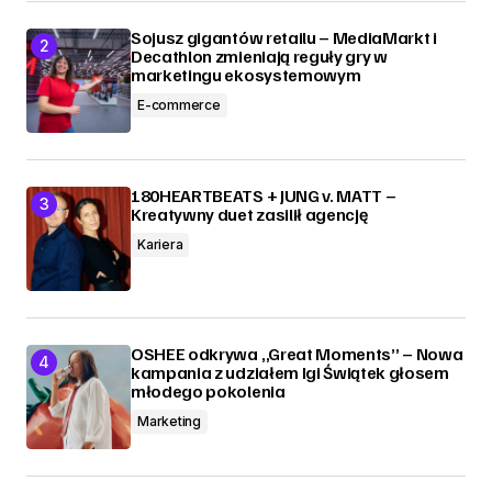
Sojusz gigantów retailu – MediaMarkt i
Decathlon zmieniają reguły gry w
marketingu ekosystemowym
E-commerce
180HEARTBEATS + JUNG v. MATT –
Kreatywny duet zasilił agencję
Kariera
OSHEE odkrywa „Great Moments” – Nowa
kampania z udziałem Igi Świątek głosem
młodego pokolenia
Marketing