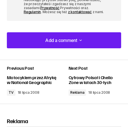
że przeczytałeś i zgadzasz się z naszymi
zasadami
Prywatność
Prywatności oraz.
Regulamin
. Możesz się też
z kontaktować
z nami.
Add a comment
Add a comment
Previous Post
Next Post
zalogować
Motocyklem przez Afrykę
Cyfrowy Polsat i Chello
w National Geographic
Zone w latach 30-tych
TV
18 lipca 2008
Reklama
18 lipca 2008
Reklama