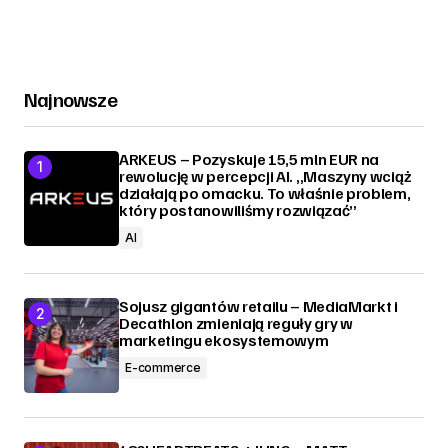
Najnowsze
ARKEUS – Pozyskuje 15,5 mln EUR na
rewolucję w percepcji AI. „Maszyny wciąż
działają po omacku. To właśnie problem,
który postanowiliśmy rozwiązać”
AI
Sojusz gigantów retailu – MediaMarkt i
Decathlon zmieniają reguły gry w
marketingu ekosystemowym
E-commerce