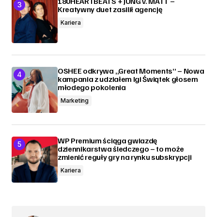
180HEARTBEATS + JUNG v. MATT –
Kreatywny duet zasilił agencję
Kariera
OSHEE odkrywa „Great Moments” – Nowa
kampania z udziałem Igi Świątek głosem
młodego pokolenia
Marketing
WP Premium ściąga gwiazdę
dziennikarstwa śledczego – to może
zmienić reguły gry na rynku subskrypcji
Kariera