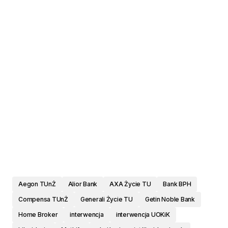
Aegon TUnŻ
Alior Bank
AXA Życie TU
Bank BPH
Compensa TUnŻ
Generali Życie TU
Getin Noble Bank
Home Broker
interwencja
interwencja UOKiK