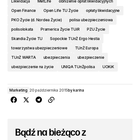
Likwidacja
MetLife
obniżenie opłat likwidacyjnych
Open Finance
Open Life TU Życie
opłaty likwidacyjne
PKO Życie (d. Nordea Życie)
polisa ubezpieczeniowa
polisolokata
Pramerica Życie TUiR
PZU Życie
Skandia Życie TU
Sopockie TUnŻ Ergo Hestia
towarzystwa ubezpieczeniowe
TUnŻ Europa
TUnŻ WARTA
ubezpieczenia
ubezpieczenie
ubezpieczenie na życie
UNIQA TUnŻpolisa
UOKiK
Marketing
20 października 2015
by
karina
Bądź na bieżąco z