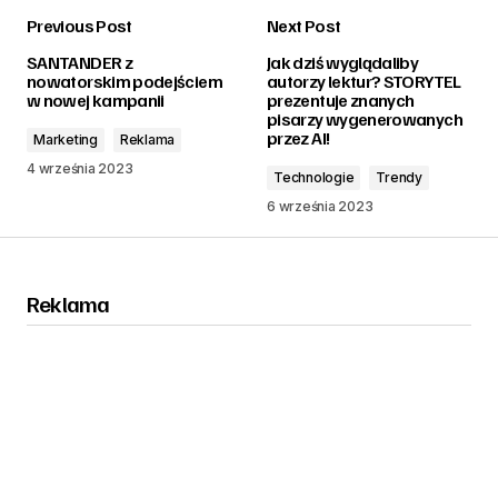
Previous Post
Next Post
zalogować
SANTANDER z
Jak dziś wyglądaliby
nowatorskim podejściem
autorzy lektur? STORYTEL
w nowej kampanii
prezentuje znanych
pisarzy wygenerowanych
przez AI!
Marketing
Reklama
4 września 2023
Technologie
Trendy
6 września 2023
Reklama