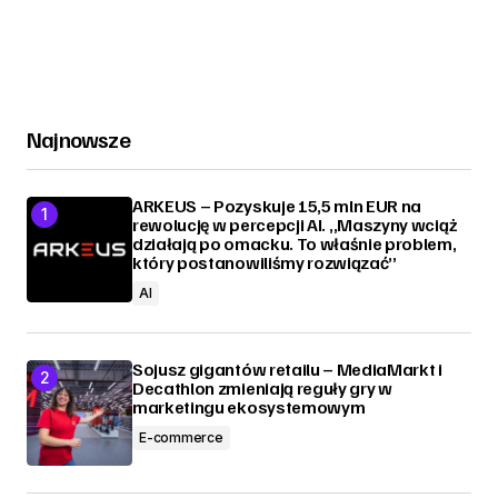
Najnowsze
ARKEUS – Pozyskuje 15,5 mln EUR na
rewolucję w percepcji AI. „Maszyny wciąż
działają po omacku. To właśnie problem,
który postanowiliśmy rozwiązać”
AI
Sojusz gigantów retailu – MediaMarkt i
Decathlon zmieniają reguły gry w
marketingu ekosystemowym
E-commerce