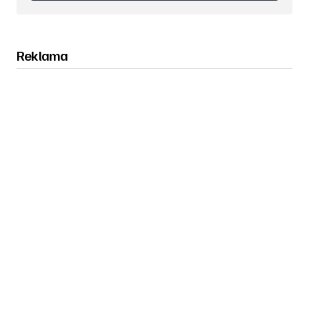
Obserwuj nas na Instagramie
Reklama