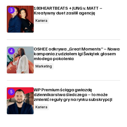
180HEARTBEATS + JUNG v. MATT –
Kreatywny duet zasilił agencję
Kariera
OSHEE odkrywa „Great Moments” – Nowa
kampania z udziałem Igi Świątek głosem
młodego pokolenia
Marketing
WP Premium ściąga gwiazdę
dziennikarstwa śledczego – to może
zmienić reguły gry na rynku subskrypcji
Kariera