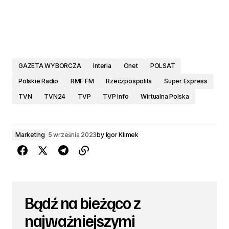
GAZETA WYBORCZA
Interia
Onet
POLSAT
Polskie Radio
RMF FM
Rzeczpospolita
Super Express
TVN
TVN24
TVP
TVP Info
Wirtualna Polska
Marketing
5 września 2023
by
Igor Klimek
Bądź na bieżąco z
najważniejszymi