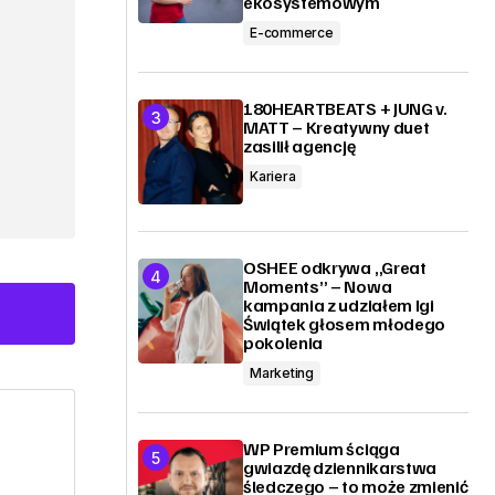
ekosystemowym
E-commerce
180HEARTBEATS + JUNG v.
MATT – Kreatywny duet
zasilił agencję
Kariera
OSHEE odkrywa „Great
Moments” – Nowa
kampania z udziałem Igi
Świątek głosem młodego
pokolenia
Marketing
WP Premium ściąga
gwiazdę dziennikarstwa
śledczego – to może zmienić