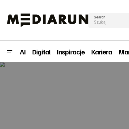
Search
AI
Digital
Inspiracje
Kariera
Mar
9.90 PR i Znakomici.pl łączą się