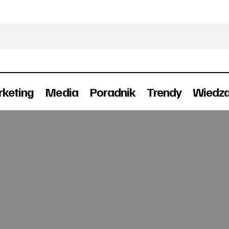
keting
Media
Poradnik
Trendy
Wiedz
Żabka zapłaci 1,5 mln zł kary za reklamę
Reklama