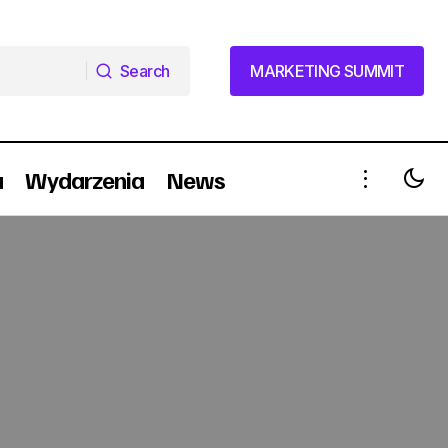
Search
MARKETING SUMMIT
Search
MARKETING SUMMIT
a
Wydarzenia
News
Lemon&Nada zmienna jak pogoda