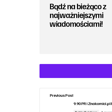
Bądź na bieżąco z
najważniejszymi
wiadomościami!
Previous Post
zalogować
9.90 PR i Znakomici.pl 