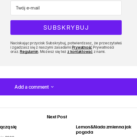
Naciskając przycisk Subskrybuj, potwierdzasz, że przeczytałeś
i zgadzasz się z naszymi zasadami
Prywatność
Prywatności
oraz.
Regulamin
. Możesz się też
z kontaktować
z nami.
Add a comment
Add a comment
Next Post
łączą się
Lemon&Nada zmienna jak
pogoda