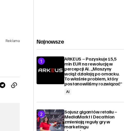
Najnowsze
Reklama
ARKEUS – Pozyskuje 15,5
mln EUR na rewolucję w
percepcji AI. „Maszyny
wciąż działają po omacku.
To właśnie problem, który
postanowiliśmy rozwiązać”
AI
Sojusz gigantów retailu –
MediaMarkt i Decathlon
zmieniają reguły gry w
marketingu