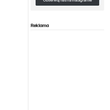
Obserwuj nas na Instagramie
Obserwuj nas na Instagramie
Reklama