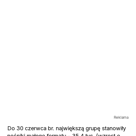
Reklama
Do 30 czerwca br. największą grupę stanowiły
nośniki małego formatu – 35,4 tys. (wzrost o