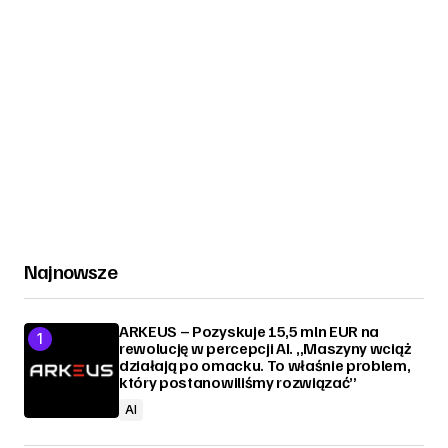
Najnowsze
ARKEUS – Pozyskuje 15,5 mln EUR na
rewolucję w percepcji AI. „Maszyny wciąż
działają po omacku. To właśnie problem,
który postanowiliśmy rozwiązać”
AI