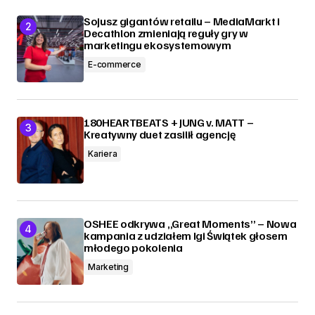
Sojusz gigantów retailu – MediaMarkt i
Decathlon zmieniają reguły gry w
marketingu ekosystemowym
E-commerce
180HEARTBEATS + JUNG v. MATT –
Kreatywny duet zasilił agencję
Kariera
OSHEE odkrywa „Great Moments” – Nowa
kampania z udziałem Igi Świątek głosem
młodego pokolenia
Marketing