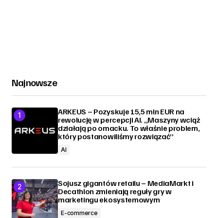
Najnowsze
ARKEUS – Pozyskuje 15,5 mln EUR na
rewolucję w percepcji AI. „Maszyny wciąż
działają po omacku. To właśnie problem,
który postanowiliśmy rozwiązać”
AI
Sojusz gigantów retailu – MediaMarkt i
Decathlon zmieniają reguły gry w
marketingu ekosystemowym
E-commerce