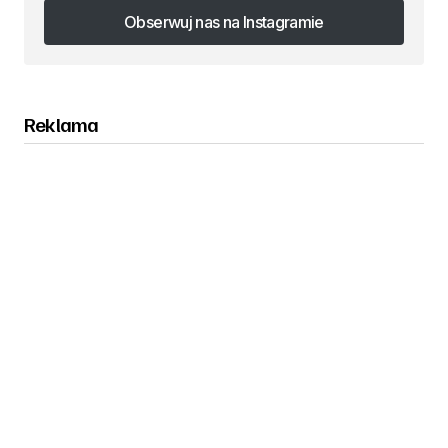
Obserwuj nas na Instagramie
Obserwuj nas na Instagramie
Reklama