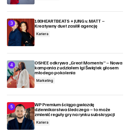
180HEARTBEATS + JUNG v. MATT –
Kreatywny duet zasilił agencję
Kariera
OSHEE odkrywa „Great Moments” – Nowa
kampania z udziałem Igi Świątek głosem
młodego pokolenia
Marketing
WP Premium ściąga gwiazdę
dziennikarstwa śledczego – to może
zmienić reguły gry na rynku subskrypcji
Kariera