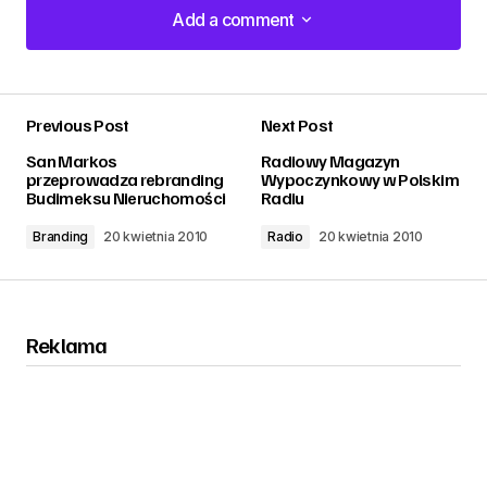
Add a comment
Add a comment
Previous Post
Next Post
zalogować
San Markos
Radiowy Magazyn
przeprowadza rebranding
Wypoczynkowy w Polskim
Budimeksu Nieruchomości
Radiu
Branding
20 kwietnia 2010
Radio
20 kwietnia 2010
Reklama