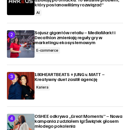
który postanowiliśmy rozwiązać”
AI
Sojusz gigantów retailu – MediaMarkt i
Decathlon zmieniają reguły gry w
marketingu ekosystemowym
E-commerce
180HEARTBEATS + JUNG v. MATT –
Kreatywny duet zasilił agencję
Kariera
OSHEE odkrywa „Great Moments” – Nowa
kampania z udziałem Igi Świątek głosem
młodego pokolenia