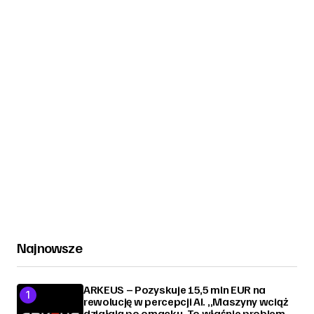
Najnowsze
ARKEUS – Pozyskuje 15,5 mln EUR na
rewolucję w percepcji AI. „Maszyny wciąż
działają po omacku. To właśnie problem,