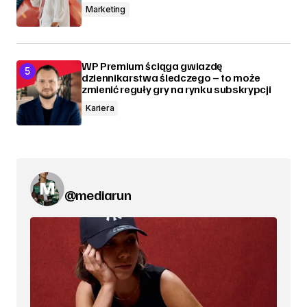
Marketing
WP Premium ściąga gwiazdę
dziennikarstwa śledczego – to może
zmienić reguły gry na rynku subskrypcji
Kariera
@mediarun