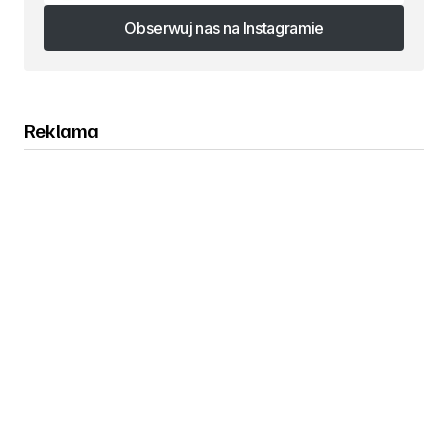
Obserwuj nas na Instagramie
Obserwuj nas na Instagramie
Reklama