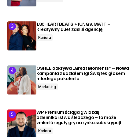
180HEARTBEATS + JUNG v. MATT –
Kreatywny duet zasilił agencję
Kariera
OSHEE odkrywa „Great Moments” – Nowa
kampania z udziałem Igi Świątek głosem
młodego pokolenia
Marketing
WP Premium ściąga gwiazdę
dziennikarstwa śledczego – to może
zmienić reguły gry na rynku subskrypcji
Kariera