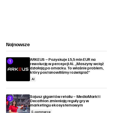
Najnowsze
ARKEUS – Pozyskuje 15,5 mln EUR na
rewolucję w percepcji AI. „Maszyny wciąż
działają po omacku. To właśnie problem,
który postanowiliśmy rozwiązać”
AI
Sojusz gigantów retailu – MediaMarkt i
Decathlon zmieniają reguły gry w
marketingu ekosystemowym
E-commerce