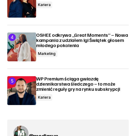
Kariera
OSHEE odkrywa „Great Moments” – Nowa
kampania z udziałem Igi Świątek głosem
młodego pokolenia
Marketing
WP Premium ściąga gwiazdę
dziennikarstwa śledczego – to może
zmienić reguły gry na rynku subskrypcji
Kariera
@mediarun