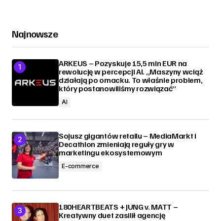
Najnowsze
ARKEUS – Pozyskuje 15,5 mln EUR na
rewolucję w percepcji AI. „Maszyny wciąż
działają po omacku. To właśnie problem,
który postanowiliśmy rozwiązać”
AI
Sojusz gigantów retailu – MediaMarkt i
Decathlon zmieniają reguły gry w
marketingu ekosystemowym
E-commerce
180HEARTBEATS + JUNG v. MATT –
Kreatywny duet zasilił agencję