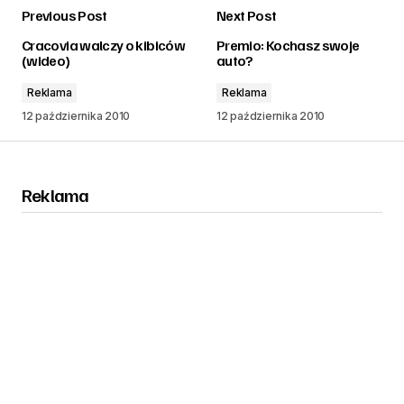
Previous Post
Next Post
zalogować
Cracovia walczy o kibiców
Premio: Kochasz swoje
(wideo)
auto?
Reklama
Reklama
12 października 2010
12 października 2010
Reklama