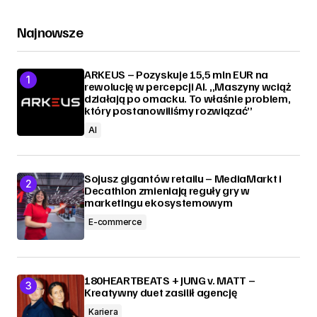
Najnowsze
ARKEUS – Pozyskuje 15,5 mln EUR na
rewolucję w percepcji AI. „Maszyny wciąż
działają po omacku. To właśnie problem,
który postanowiliśmy rozwiązać”
AI
Sojusz gigantów retailu – MediaMarkt i
Decathlon zmieniają reguły gry w
marketingu ekosystemowym
E-commerce
180HEARTBEATS + JUNG v. MATT –
Kreatywny duet zasilił agencję
Kariera