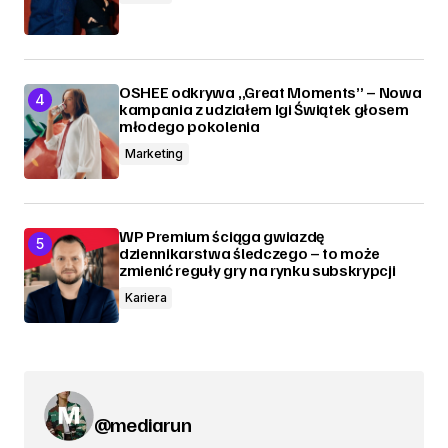
OSHEE odkrywa „Great Moments” – Nowa
kampania z udziałem Igi Świątek głosem
młodego pokolenia
Marketing
WP Premium ściąga gwiazdę
dziennikarstwa śledczego – to może
zmienić reguły gry na rynku subskrypcji
Kariera
@mediarun