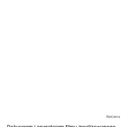
Reklama
Reżyserem i operatorem filmu zrealizowanego