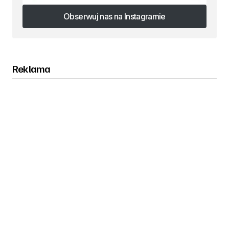
Obserwuj nas na Instagramie
Obserwuj nas na Instagramie
Reklama