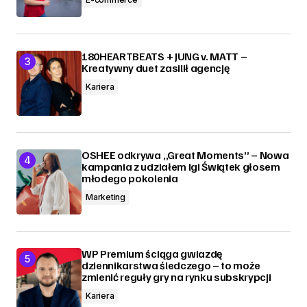
180HEARTBEATS + JUNG v. MATT –
Kreatywny duet zasilił agencję
Kariera
OSHEE odkrywa „Great Moments” – Nowa
kampania z udziałem Igi Świątek głosem
młodego pokolenia
Marketing
WP Premium ściąga gwiazdę
dziennikarstwa śledczego – to może
zmienić reguły gry na rynku subskrypcji
Kariera