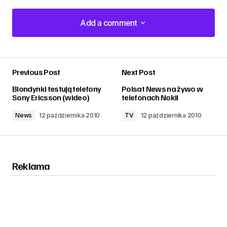
Add a comment
Add a comment
Previous Post
Next Post
zalogować
Blondynki testują telefony
Polsat News na żywo w
Sony Ericsson (wideo)
telefonach Nokii
News
12 października 2010
TV
12 października 2010
Reklama