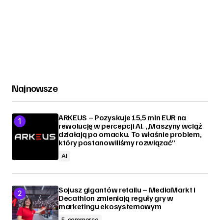
Najnowsze
ARKEUS – Pozyskuje 15,5 mln EUR na
rewolucję w percepcji AI. „Maszyny wciąż
działają po omacku. To właśnie problem,
który postanowiliśmy rozwiązać”
AI
Sojusz gigantów retailu – MediaMarkt i
Decathlon zmieniają reguły gry w
marketingu ekosystemowym
E-commerce