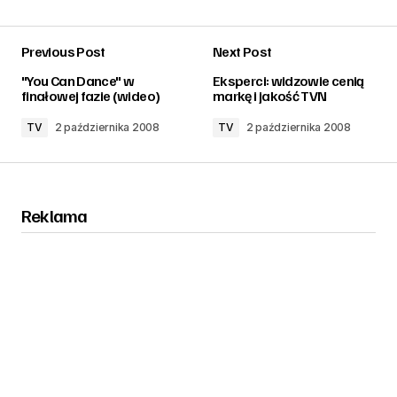
Previous Post
Next Post
zalogować
"You Can Dance" w
Eksperci: widzowie cenią
finałowej fazie (wideo)
markę i jakość TVN
TV
2 października 2008
TV
2 października 2008
Reklama