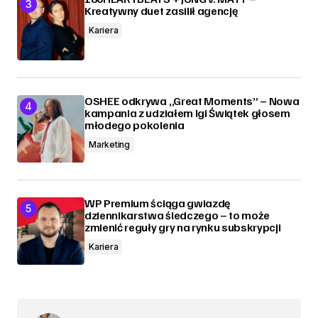
Kreatywny duet zasilił agencję
Kariera
OSHEE odkrywa „Great Moments” – Nowa
kampania z udziałem Igi Świątek głosem
młodego pokolenia
Marketing
WP Premium ściąga gwiazdę
dziennikarstwa śledczego – to może
zmienić reguły gry na rynku subskrypcji
Kariera