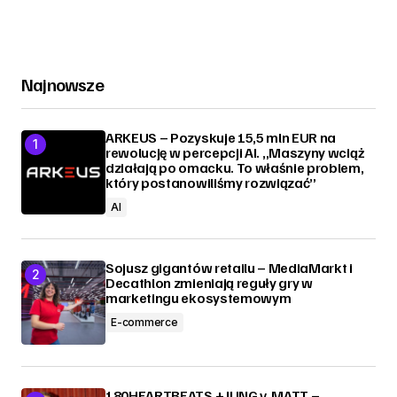
Najnowsze
ARKEUS – Pozyskuje 15,5 mln EUR na
rewolucję w percepcji AI. „Maszyny wciąż
działają po omacku. To właśnie problem,
który postanowiliśmy rozwiązać”
AI
Sojusz gigantów retailu – MediaMarkt i
Decathlon zmieniają reguły gry w
marketingu ekosystemowym
E-commerce
180HEARTBEATS + JUNG v. MATT –