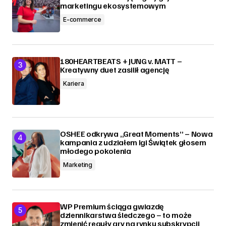
marketingu ekosystemowym
E-commerce
180HEARTBEATS + JUNG v. MATT –
Kreatywny duet zasilił agencję
Kariera
OSHEE odkrywa „Great Moments” – Nowa
kampania z udziałem Igi Świątek głosem
młodego pokolenia
Marketing
WP Premium ściąga gwiazdę
dziennikarstwa śledczego – to może
zmienić reguły gry na rynku subskrypcji