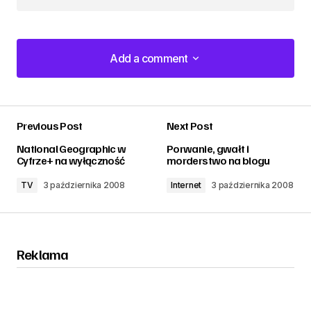
Add a comment
Add a comment
Previous Post
Next Post
zalogować
National Geographic w
Porwanie, gwałt i
Cyfrze+ na wyłączność
morderstwo na blogu
TV
3 października 2008
Internet
3 października 2008
Reklama