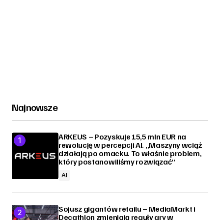
Najnowsze
ARKEUS – Pozyskuje 15,5 mln EUR na
rewolucję w percepcji AI. „Maszyny wciąż
działają po omacku. To właśnie problem,
który postanowiliśmy rozwiązać”
AI
Sojusz gigantów retailu – MediaMarkt i
Decathlon zmieniają reguły gry w