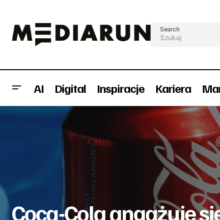
Search
AI
Digital
Inspiracje
Kariera
Mar
NC+ ma nowego kierownika ds.
R
komunikacji
Coca-Cola angażuje si