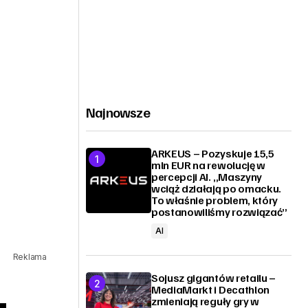
Najnowsze
ARKEUS – Pozyskuje 15,5
mln EUR na rewolucję w
percepcji AI. „Maszyny
wciąż działają po omacku.
To właśnie problem, który
postanowiliśmy rozwiązać”
AI
Reklama
Sojusz gigantów retailu –
MediaMarkt i Decathlon
zmieniają reguły gry w