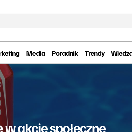
keting
Media
Poradnik
Trendy
Wiedz
Coca-Cola angażuje się w akcje społeczne (wide
eklama
ę w akcje społeczne