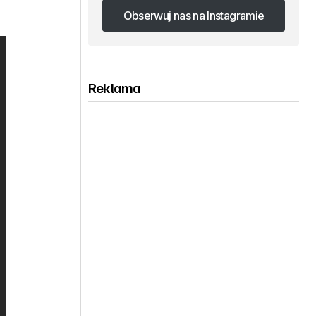
Obserwuj nas na Instagramie
Obserwuj nas na Instagramie
Reklama