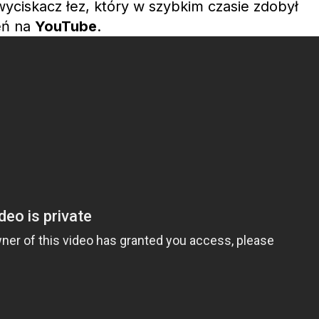
yciskacz łez, który w szybkim czasie zdobył
eń na
YouTube
.