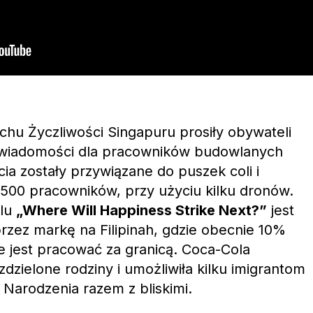
uchu Życzliwości Singapuru prosiły obywateli
 wiadomości dla pracowników budowlanych
ia zostały przywiązane do puszek coli i
500 pracowników, przy użyciu kilku dronów.
klu
„Where Will Happiness Strike Next?”
jest
zez markę na Filipinah, gdzie obecnie 10%
e jest pracować za granicą. Coca-Cola
dzielone rodziny i umożliwiła kilku imigrantom
Narodzenia razem z bliskimi.