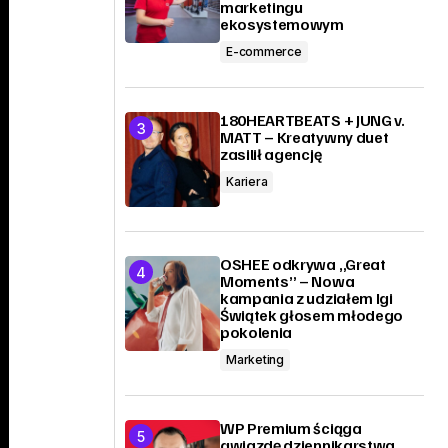
marketingu
ekosystemowym
E-commerce
180HEARTBEATS + JUNG v.
MATT – Kreatywny duet
zasilił agencję
Kariera
OSHEE odkrywa „Great
Moments” – Nowa
kampania z udziałem Igi
Świątek głosem młodego
pokolenia
Marketing
WP Premium ściąga
gwiazdę dziennikarstwa