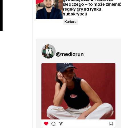
śledczego – to może zmienić
reguły gry na rynku
subskrypcji
Kariera
@mediarun