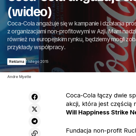
(wideo)
Coca-Cola angażuje się w kampanie i działania pr
z organizacjami non-profitowymi w Azji. Mam nadzi
również na europejskim rynku, będziemy mogli z
przykłady współpracy.
Reklama
1 lutego 2015
Andre Myette
Coca-Cola łączy dwie sp
akcji, która jest częśc
Will Happiness Strike N
Fundacja non-profit Ru