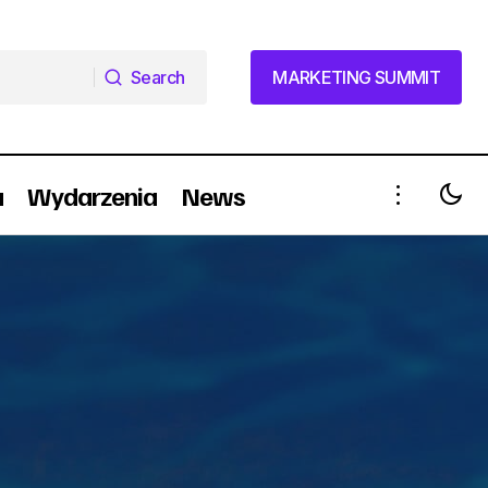
Search
MARKETING SUMMIT
Search
MARKETING SUMMIT
a
Wydarzenia
News
o)
RASP promuje nowy tytuł na rynku