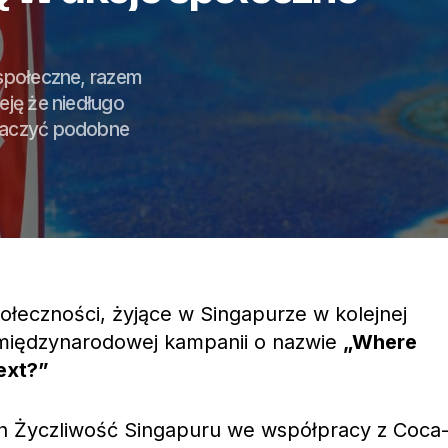
ospołeczne, razem
eję że niedługo
obaczyć podobne
ołeczności, żyjące w Singapurze w kolejnej
ią międzynarodowej kampanii o nazwie
„Where
ext?”
ch Życzliwość Singapuru we współpracy z Coca