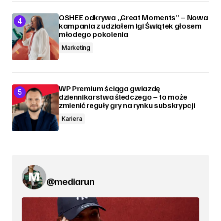
OSHEE odkrywa „Great Moments” – Nowa
kampania z udziałem Igi Świątek głosem
młodego pokolenia
Marketing
WP Premium ściąga gwiazdę
dziennikarstwa śledczego – to może
zmienić reguły gry na rynku subskrypcji
Kariera
@mediarun