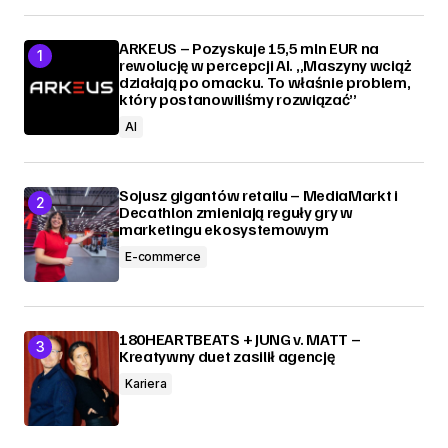
ARKEUS – Pozyskuje 15,5 mln EUR na
rewolucję w percepcji AI. „Maszyny wciąż
działają po omacku. To właśnie problem,
który postanowiliśmy rozwiązać”
AI
Sojusz gigantów retailu – MediaMarkt i
Decathlon zmieniają reguły gry w
marketingu ekosystemowym
E-commerce
180HEARTBEATS + JUNG v. MATT –
Kreatywny duet zasilił agencję
Kariera