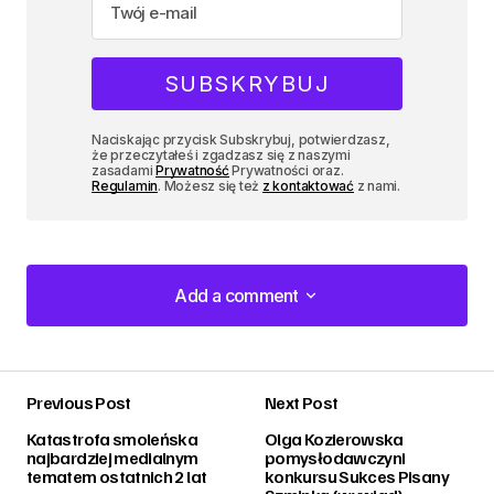
Naciskając przycisk Subskrybuj, potwierdzasz,
że przeczytałeś i zgadzasz się z naszymi
zasadami
Prywatność
Prywatności oraz.
Regulamin
. Możesz się też
z kontaktować
z nami.
Add a comment
Add a comment
Previous Post
Next Post
zalogować
Katastrofa smoleńska
Olga Kozierowska
najbardziej medialnym
pomysłodawczyni
tematem ostatnich 2 lat
konkursu Sukces Pisany