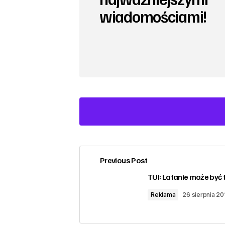
wiadomościami!
Previous Post
zalogować
TUI: Latanie może być 
Reklama
26 sierpnia 20