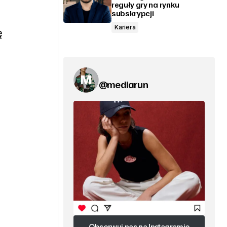
reguły gry na rynku
subskrypcji
Kariera
ę
@mediarun