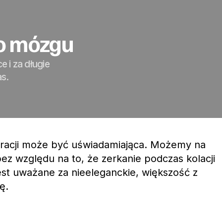
o mózgu
e i za długie
as.
uracji może być uświadamiająca. Możemy na
ez względu na to, że zerkanie podczas kolacji
st uważane za nieeleganckie, większość z
ę.