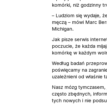
komórki, niż godzinny tr
– Ludziom się wydaje, ż
męczą – mówi Marc Berma
Michigan.
Jak pisze serwis intern
poczucie, że każda mija
komórkę w każdym wol
Według badań przeprowad
poświęcamy na zagranie
uzależnieni od właśnie ta
Nasz mózg tymczasem, j
często zbędnych, infor
tych nowych i nie pods