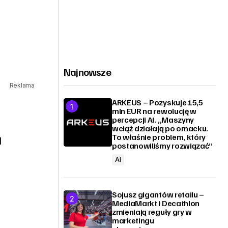
Najnowsze
Reklama
ARKEUS – Pozyskuje 15,5
mln EUR na rewolucję w
percepcji AI. „Maszyny
wciąż działają po omacku.
To właśnie problem, który
l
postanowiliśmy rozwiązać”
AI
Sojusz gigantów retailu –
MediaMarkt i Decathlon
zmieniają reguły gry w
marketingu