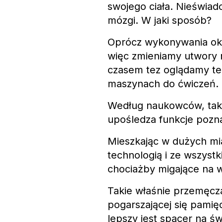
swojego ciała. Nieświa
mózgi. W jaki sposób?
Oprócz wykonywania okr
więc zmieniamy utwory 
czasem tez oglądamy te
maszynach do ćwiczeń.
Według naukowców, takie
upośledza funkcje pozna
Mieszkając w dużych mia
technologią i ze wszyst
chociażby migające na 
Takie właśnie przemęcz
pogarszającej się pamię
lepszy jest spacer na 