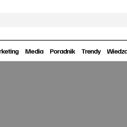
keting
Media
Poradnik
Trendy
Wiedz
Generacja wypalonego mózgu
News