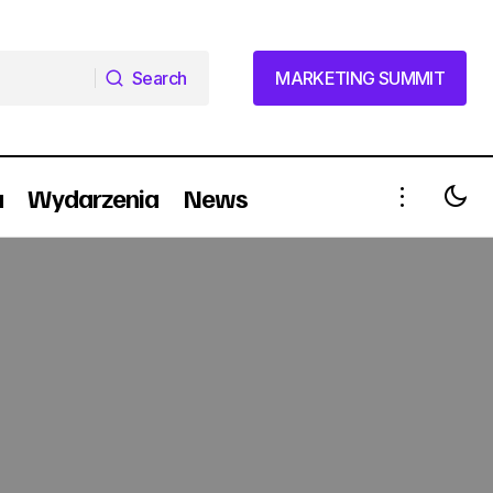
Search
MARKETING SUMMIT
Search
MARKETING SUMMIT
a
Wydarzenia
News
Radia Dla Ciebie otwiera ośrodek
szkoleń