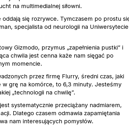
ucht na multimedialnej siłowni.
e oddają się rozrywce. Tymczasem po prostu si
n, specjalista od neurologii na Uniwersytecie
etowy Gizmodo, przymus „zapełnienia pustki” i
jąca chwila jest cenna każe nam sięgać po
nym momencie.
zonych przez firmę Flurry, średni czas, jaki
 w grę na komórce, to 6,3 minuty. Jesteśmy
kiej „technologii na chwilę”.
est systematycznie przeciążany nadmiarem,
macji. Dlatego czasem odmawia zapamiętania
uwa nam interesujących pomysłów.