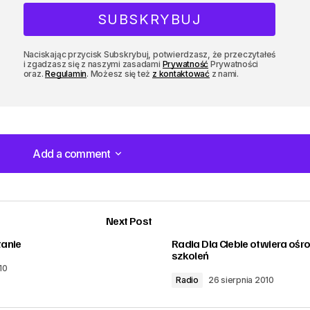
Naciskając przycisk Subskrybuj, potwierdzasz, że przeczytałeś
i zgadzasz się z naszymi zasadami
Prywatność
Prywatności
oraz.
Regulamin
. Możesz się też
z kontaktować
z nami.
Add a comment
Add a comment
Next Post
tanie
Radia Dla Ciebie otwiera ośr
szkoleń
10
Radio
26 sierpnia 2010