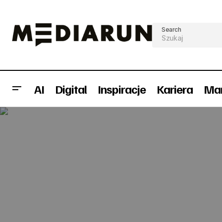
Search
AI
Digital
Inspiracje
Kariera
Mar
TUI: Latanie może być tanie