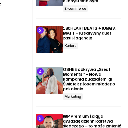
ekosystemowym
e
E-commerce
180HEARTBEATS + JUNG v.
MATT – Kreatywny duet
zasilił agencję
Kariera
OSHEE odkrywa „Great
Moments” – Nowa
kampania z udziałem Igi
Świątek głosem młodego
pokolenia
Marketing
WP Premium ściąga
gwiazdę dziennikarstwa
śledczego – to może zmienić