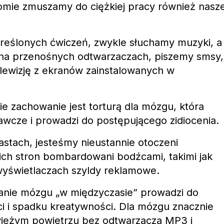
domie zmuszamy do ciężkiej pracy również nasz
eślonych ćwiczeń, zwykle słuchamy muzyki, a
na przenośnych odtwarzaczach, piszemy smsy,
lewizję z ekranów zainstalowanych w
 zachowanie jest torturą dla mózgu, która
wcze i prowadzi do postępującego zidiocenia.
stach, jesteśmy nieustannie otoczeni
kich stron bombardowani bodźcami, takimi jak
wyświetlaczach szyldy reklamowe.
anie mózgu „w międzyczasie” prowadzi do
ci i spadku kreatywności. Dla mózgu znacznie
świeżym powietrzu bez odtwarzacza MP3 i