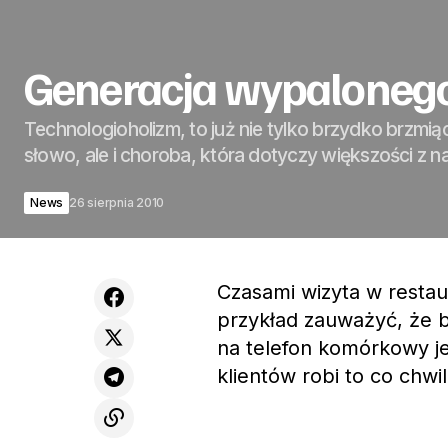
Generacja wypaloneg
Technologioholizm, to już nie tylko brzydko brzmiąc
słowo, ale i choroba, która dotyczy większości z n
News
26 sierpnia 2010
Czasami wizyta w resta
przykład zauważyć, że b
na telefon komórkowy je
klientów robi to co chwil