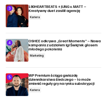
180HEARTBEATS + JUNG v. MATT –
Kreatywny duet zasilił agencję
Kariera
OSHEE odkrywa „Great Moments” – Nowa
kampania z udziałem Igi Świątek głosem
młodego pokolenia
Marketing
WP Premium ściąga gwiazdę
dziennikarstwa śledczego – to może
zmienić reguły gry na rynku subskrypcji
Kariera