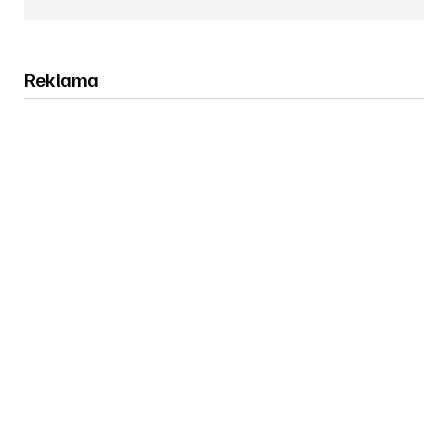
Obserwuj nas na Instagramie
Reklama