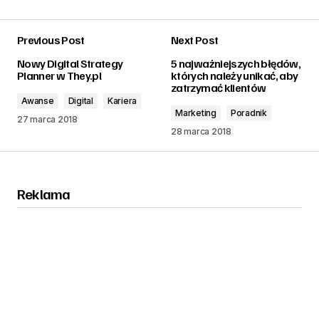
Previous Post
Next Post
zalogować
Nowy Digital Strategy
5 najważniejszych błędów,
Planner w They.pl
których należy unikać, aby
zatrzymać klientów
Awanse
Digital
Kariera
Marketing
Poradnik
27 marca 2018
28 marca 2018
Reklama