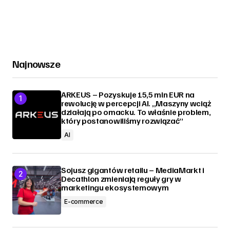
Najnowsze
ARKEUS – Pozyskuje 15,5 mln EUR na
rewolucję w percepcji AI. „Maszyny wciąż
działają po omacku. To właśnie problem,
który postanowiliśmy rozwiązać”
AI
Sojusz gigantów retailu – MediaMarkt i
Decathlon zmieniają reguły gry w
marketingu ekosystemowym
E-commerce