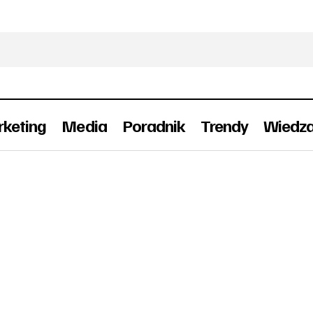
keting
Media
Poradnik
Trendy
Wiedz
nak zakończy swoją działalność? Jest wniosek o umorz
wania