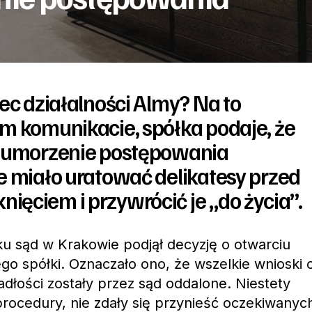
ec działalności Almy? Na to
m komunikacie, spółka podaje, że
o umorzenie postępowania
e miało uratować delikatesy przed
ęciem i przywrócić je „do życia”.
u sąd w Krakowie podjął decyzję o otwarciu
o spółki. Oznaczało ono, że wszelkie wnioski 
adłości zostały przez sąd oddalone. Niestety
rocedury, nie zdały się przynieść oczekiwanyc