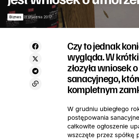
Biznes
31 stycznia 2017
Czy to jednak koni
wygląda. W krótki
złozyła wniosek 
sanacyjnego, któr
kompletnym zamkni
W grudniu ubiegłego rok
postępowania sanacyjneg
całkowite ogłoszenie up
wszczęte przez spółkę p