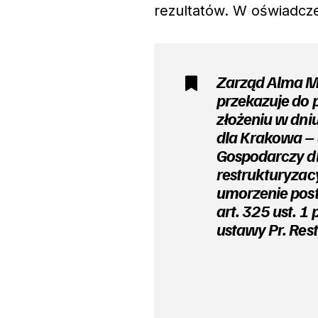
rezultatów. W oświadcz
Zarząd Alma Mar
przekazuje do 
złożeniu w dni
dla Krakowa – 
Gospodarczy d
restrukturyzac
umorzenie pos
art. 325 ust. 1 p
ustawy Pr. Res