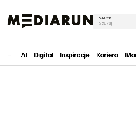
Search
AI
Digital
Inspiracje
Kariera
Mar
Alma jed
TOP 10 kampanii konceptualnych
Biznes
postępo