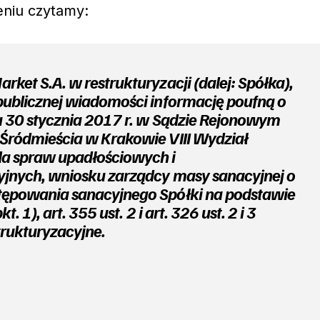
eniu czytamy:
ket S.A. w restrukturyzacji (dalej: Spółka),
publicznej wiadomości informację poufną o
u 30 stycznia 2017 r. w Sądzie Rejonowym
Śródmieścia w Krakowie VIII Wydział
la spraw upadłościowych i
yjnych, wniosku zarządcy masy sanacyjnej o
tępowania sanacyjnego Spółki na podstawie
kt. 1), art. 355 ust. 2 i art. 326 ust. 2 i 3
trukturyzacyjne.