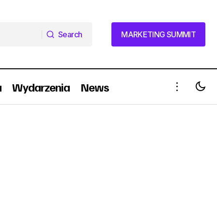
Search
MARKETING SUMMIT
Search
MARKETING SUMMIT
a
Wydarzenia
News
enie
Jak pozostać kreatywnym w obecnych
czasach?