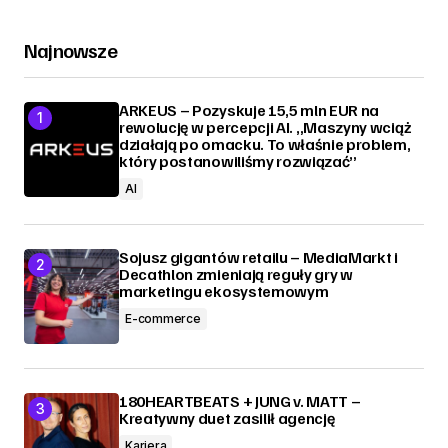
Najnowsze
ARKEUS – Pozyskuje 15,5 mln EUR na
rewolucję w percepcji AI. „Maszyny wciąż
działają po omacku. To właśnie problem,
który postanowiliśmy rozwiązać”
AI
Sojusz gigantów retailu – MediaMarkt i
Decathlon zmieniają reguły gry w
marketingu ekosystemowym
E-commerce
180HEARTBEATS + JUNG v. MATT –
Kreatywny duet zasilił agencję
Kariera