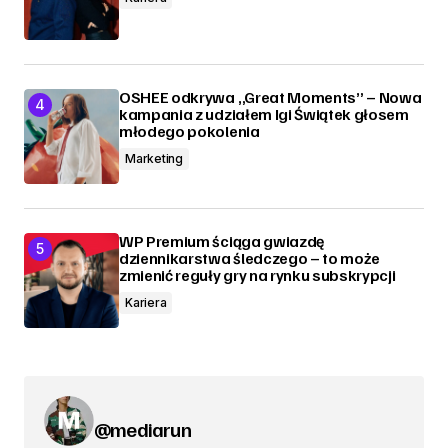
OSHEE odkrywa „Great Moments” – Nowa
kampania z udziałem Igi Świątek głosem
młodego pokolenia
Marketing
WP Premium ściąga gwiazdę
dziennikarstwa śledczego – to może
zmienić reguły gry na rynku subskrypcji
Kariera
@mediarun