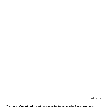
Reklama
Grupa Onet.pl jest podmiotem należącym do