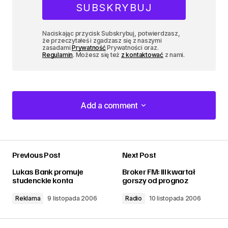
Naciskając przycisk Subskrybuj, potwierdzasz,
że przeczytałeś i zgadzasz się z naszymi
zasadami
Prywatność
Prywatności oraz.
Regulamin
. Możesz się też
z kontaktować
z nami.
Add a comment
Add a comment
Previous Post
Next Post
zalogować
Lukas Bank promuje
Broker FM: III kwartał
studenckie konta
gorszy od prognoz
Reklama
9 listopada 2006
Radio
10 listopada 2006