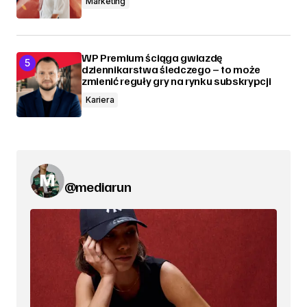
Marketing
WP Premium ściąga gwiazdę
dziennikarstwa śledczego – to może
zmienić reguły gry na rynku subskrypcji
Kariera
@mediarun