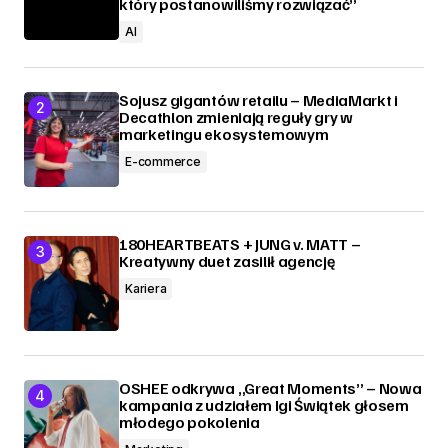
który postanowiliśmy rozwiązać”
AI
Sojusz gigantów retailu – MediaMarkt i
Decathlon zmieniają reguły gry w
marketingu ekosystemowym
E-commerce
180HEARTBEATS + JUNG v. MATT –
Kreatywny duet zasilił agencję
Kariera
OSHEE odkrywa „Great Moments” – Nowa
kampania z udziałem Igi Świątek głosem
młodego pokolenia