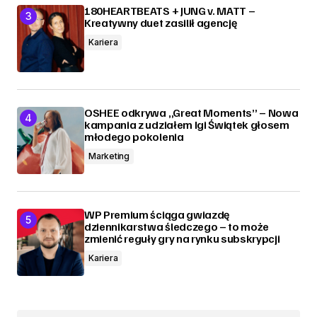
180HEARTBEATS + JUNG v. MATT –
Kreatywny duet zasilił agencję
Kariera
OSHEE odkrywa „Great Moments” – Nowa
kampania z udziałem Igi Świątek głosem
młodego pokolenia
Marketing
WP Premium ściąga gwiazdę
dziennikarstwa śledczego – to może
zmienić reguły gry na rynku subskrypcji
Kariera