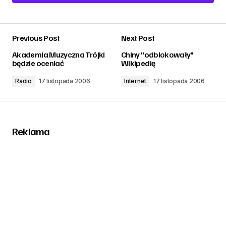
Add a comment
Previous Post
Next Post
zalogować
Akademia Muzyczna Trójki
Chiny "odblokowały"
będzie oceniać
Wikipedię
Radio
17 listopada 2006
Internet
17 listopada 2006
Reklama