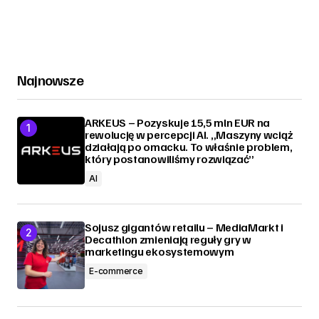
Najnowsze
ARKEUS – Pozyskuje 15,5 mln EUR na
rewolucję w percepcji AI. „Maszyny wciąż
działają po omacku. To właśnie problem,
który postanowiliśmy rozwiązać”
AI
Sojusz gigantów retailu – MediaMarkt i
Decathlon zmieniają reguły gry w
marketingu ekosystemowym
E-commerce