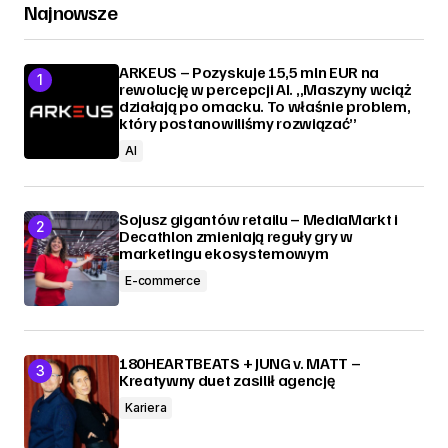
Najnowsze
ARKEUS – Pozyskuje 15,5 mln EUR na
rewolucję w percepcji AI. „Maszyny wciąż
działają po omacku. To właśnie problem,
który postanowiliśmy rozwiązać”
AI
Sojusz gigantów retailu – MediaMarkt i
Decathlon zmieniają reguły gry w
marketingu ekosystemowym
E-commerce
180HEARTBEATS + JUNG v. MATT –
Kreatywny duet zasilił agencję
Kariera