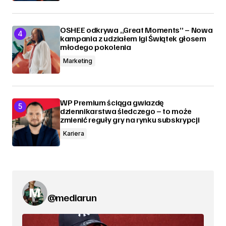
OSHEE odkrywa „Great Moments” – Nowa
kampania z udziałem Igi Świątek głosem
młodego pokolenia
Marketing
WP Premium ściąga gwiazdę
dziennikarstwa śledczego – to może
zmienić reguły gry na rynku subskrypcji
Kariera
@mediarun