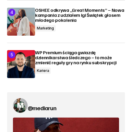
OSHEE odkrywa „Great Moments” – Nowa
kampania z udziałem Igi Świątek głosem
młodego pokolenia
Marketing
WP Premium ściąga gwiazdę
dziennikarstwa śledczego – to może
zmienić reguły gry na rynku subskrypcji
Kariera
@mediarun