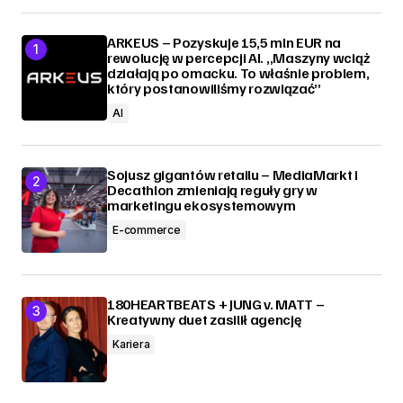
ARKEUS – Pozyskuje 15,5 mln EUR na
rewolucję w percepcji AI. „Maszyny wciąż
działają po omacku. To właśnie problem,
który postanowiliśmy rozwiązać”
AI
Sojusz gigantów retailu – MediaMarkt i
Decathlon zmieniają reguły gry w
marketingu ekosystemowym
E-commerce
180HEARTBEATS + JUNG v. MATT –
Kreatywny duet zasilił agencję
Kariera