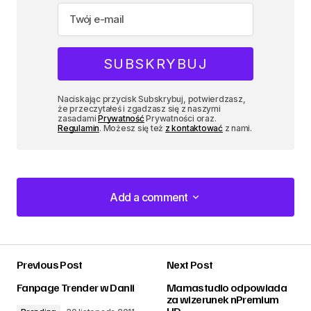
Naciskając przycisk Subskrybuj, potwierdzasz,
że przeczytałeś i zgadzasz się z naszymi
zasadami
Prywatność
Prywatności oraz.
Regulamin
. Możesz się też
z kontaktować
z nami.
Add a comment
Add a comment
Previous Post
Next Post
zalogować
Fanpage Trender w Danii
Mamastudio odpowiada
za wizerunek nPremium
HD