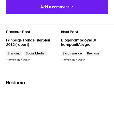
Add a comment
Add a comment
Previous Post
Next Post
zalogować
Fanpage Trends: sierpień
Blogerki modowe w
2012 (raport)
kampanii Allegro
Branding
Social Media
E-commerce
Reklama
11 września 2012
11 września 2012
Reklama