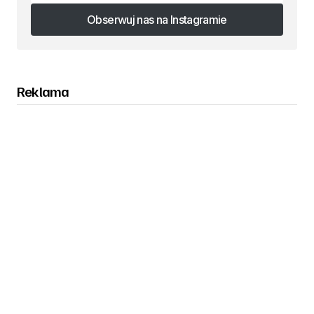
Obserwuj nas na Instagramie
Obserwuj nas na Instagramie
Reklama