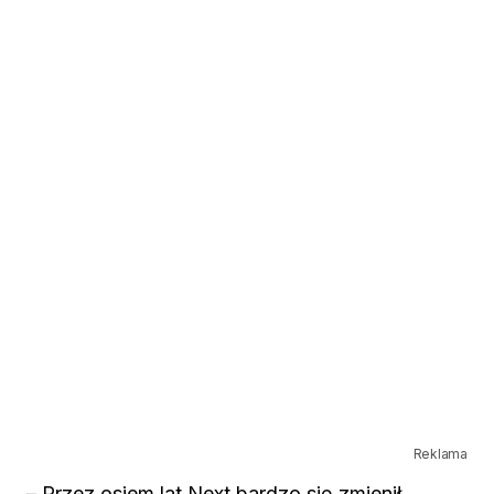
Reklama
– Przez osiem lat Next bardzo się zmienił.