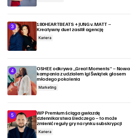
180HEARTBEATS + JUNG v. MATT –
Kreatywny duet zasilił agencję
Kariera
OSHEE odkrywa „Great Moments” – Nowa
kampania z udziałem Igi Świątek głosem
młodego pokolenia
Marketing
WP Premium ściąga gwiazdę
dziennikarstwa śledczego – to może
zmienić reguły gry na rynku subskrypcji
Kariera