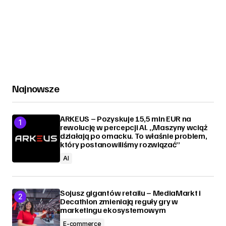
Najnowsze
ARKEUS – Pozyskuje 15,5 mln EUR na
rewolucję w percepcji AI. „Maszyny wciąż
działają po omacku. To właśnie problem,
który postanowiliśmy rozwiązać”
AI
Sojusz gigantów retailu – MediaMarkt i
Decathlon zmieniają reguły gry w
marketingu ekosystemowym
E-commerce