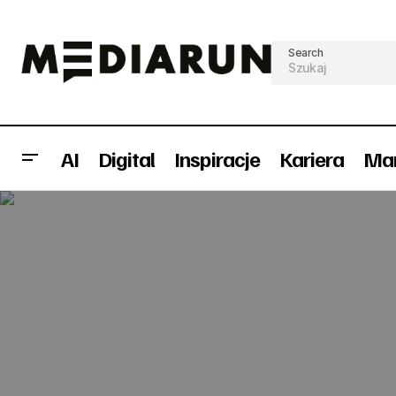
Search
AI
Digital
Inspiracje
Kariera
Mar
"Mad Men" jesienią w TVP Kultura