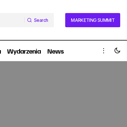
Search
MARKETING SUMMIT
Search
MARKETING SUMMIT
a
Wydarzenia
News
OS3 multimedia przygotowała loterię
dla Elseve