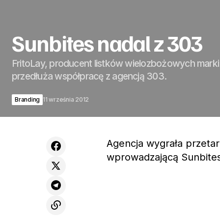
Sunbites nadal z 303
FritoLay, producent listków wielozbożowych marki
przedłuża współpracę z agencją 303.
Branding
11 września 2012
Agencja wygrała przetar
wprowadzającą Sunbites 