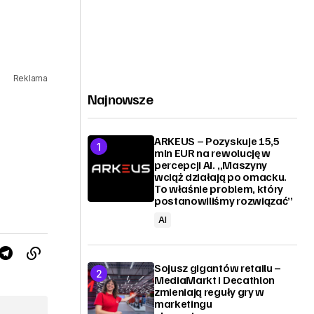
Reklama
Najnowsze
ARKEUS – Pozyskuje 15,5
mln EUR na rewolucję w
percepcji AI. „Maszyny
wciąż działają po omacku.
To właśnie problem, który
postanowiliśmy rozwiązać”
AI
Sojusz gigantów retailu –
MediaMarkt i Decathlon
zmieniają reguły gry w
marketingu