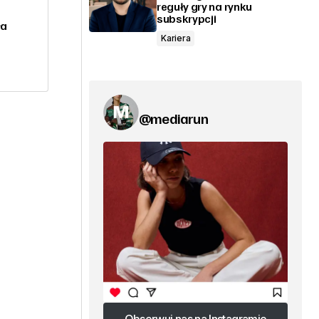
reguły gry na rynku
subskrypcji
ła
Kariera
@mediarun