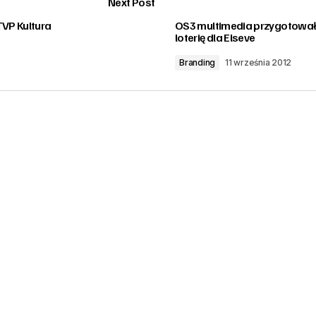
Next Post
TVP Kultura
OS3 multimedia przygotowa
loterię dla Elseve
Branding
11 września 2012