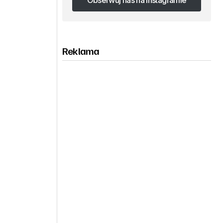
Obserwuj nas na Instagramie
Obserwuj nas na Instagramie
Reklama