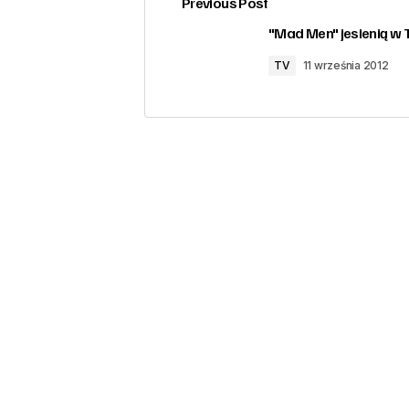
Previous Post
zalogować
"Mad Men" jesienią w 
TV
11 września 2012