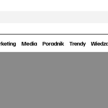
keting
Media
Poradnik
Trendy
Wiedz
Sunbites nadal z 303
Branding