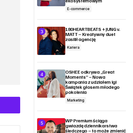
ekosystemowym
E-commerce
180HEARTBEATS + JUNG v.
MATT – Kreatywny duet
zasilił agencję
Kariera
OSHEE odkrywa „Great
Moments” – Nowa
kampania z udziałem Igi
Świątek głosem młodego
pokolenia
Marketing
WP Premium ściąga
gwiazdę dziennikarstwa
śledczego – to może zmienić