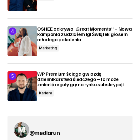
OSHEE odkrywa „Great Moments” – Nowa
kampania z udziałem Igi Świątek głosem
młodego pokolenia
Marketing
WP Premium ściąga gwiazdę
dziennikarstwa śledczego – to może
zmienić reguły gry na rynku subskrypcji
Kariera
@mediarun