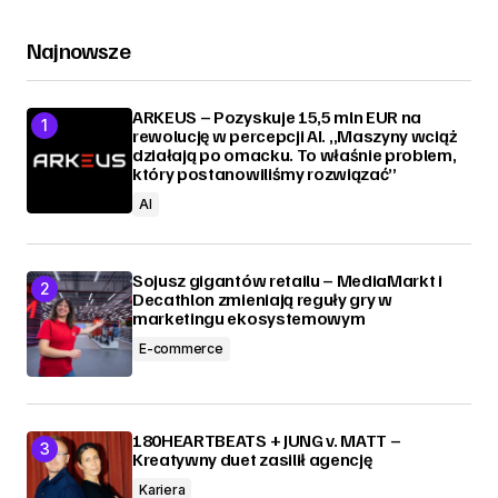
Najnowsze
ARKEUS – Pozyskuje 15,5 mln EUR na
rewolucję w percepcji AI. „Maszyny wciąż
działają po omacku. To właśnie problem,
który postanowiliśmy rozwiązać”
AI
Sojusz gigantów retailu – MediaMarkt i
Decathlon zmieniają reguły gry w
marketingu ekosystemowym
E-commerce
180HEARTBEATS + JUNG v. MATT –
Kreatywny duet zasilił agencję
Kariera