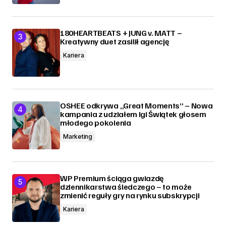
180HEARTBEATS + JUNG v. MATT –
Kreatywny duet zasilił agencję
Kariera
OSHEE odkrywa „Great Moments” – Nowa
kampania z udziałem Igi Świątek głosem
młodego pokolenia
Marketing
WP Premium ściąga gwiazdę
dziennikarstwa śledczego – to może
zmienić reguły gry na rynku subskrypcji
Kariera