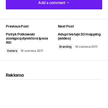
Add a comment
Add a comment
Previous Post
Next Post
zalogować
Patryk Polkowski
Adv.pl testuje 3D mapping
zastępcą dyrektora Ipsos
(wideo)
ASI
Branding
16 czerwca 2011
Kariera
16 czerwca 2011
Reklama