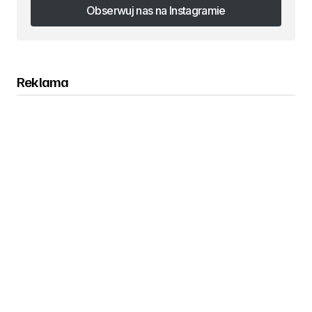
Obserwuj nas na Instagramie
Obserwuj nas na Instagramie
Reklama