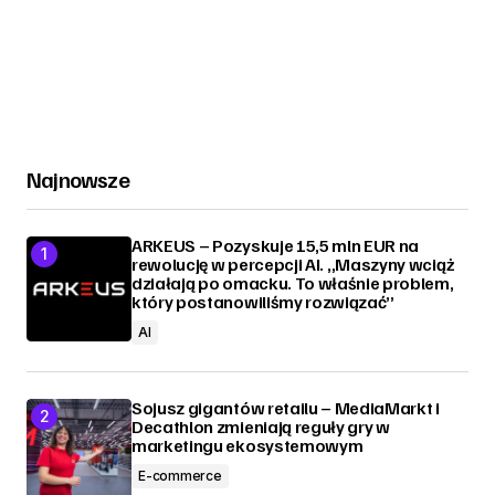
Najnowsze
ARKEUS – Pozyskuje 15,5 mln EUR na
rewolucję w percepcji AI. „Maszyny wciąż
działają po omacku. To właśnie problem,
który postanowiliśmy rozwiązać”
AI
Sojusz gigantów retailu – MediaMarkt i
Decathlon zmieniają reguły gry w
marketingu ekosystemowym
E-commerce