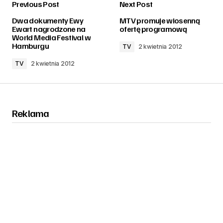
Previous Post
Next Post
zalogować
Dwa dokumenty Ewy
MTV promuje wiosenną
Ewart nagrodzone na
ofertę programową
World Media Festival w
Hamburgu
TV
2 kwietnia 2012
TV
2 kwietnia 2012
Reklama