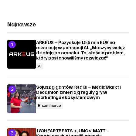
Najnowsze
ARKEUS – Pozyskuje 15,5 mln EUR na
rewolucję w percepcji AI. „Maszyny wciąż
działają po omacku. To właśnie problem,
który postanowiliśmy rozwiązać”
AI
Sojusz gigantów retailu – MediaMarkt i
Decathlon zmieniają reguły gry w
marketingu ekosystemowym
E-commerce
180HEARTBEATS + JUNG v. MATT –
Kreatywny duet zasilił agencję