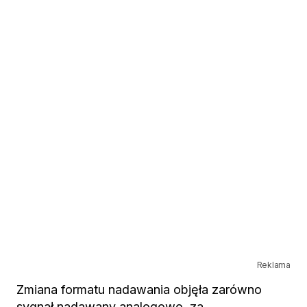
Reklama
Zmiana formatu nadawania objęła zarówno
sygnał nadawany analogowo, za