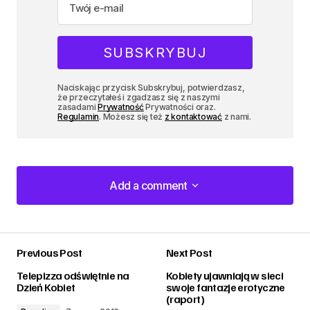
Naciskając przycisk Subskrybuj, potwierdzasz,
że przeczytałeś i zgadzasz się z naszymi
zasadami
Prywatność
Prywatności oraz.
Regulamin
. Możesz się też
z kontaktować
z nami.
Add a comment
Add a comment
Previous Post
Next Post
zalogować
Telepizza odświętnie na
Kobiety ujawniają w sieci
Dzień Kobiet
swoje fantazje erotyczne
(raport)