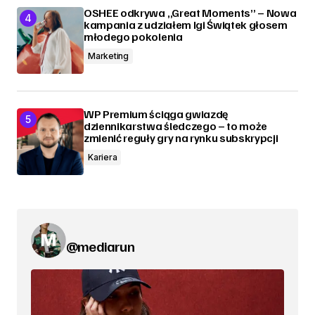
OSHEE odkrywa „Great Moments” – Nowa
kampania z udziałem Igi Świątek głosem
młodego pokolenia
Marketing
WP Premium ściąga gwiazdę
dziennikarstwa śledczego – to może
zmienić reguły gry na rynku subskrypcji
Kariera
@mediarun