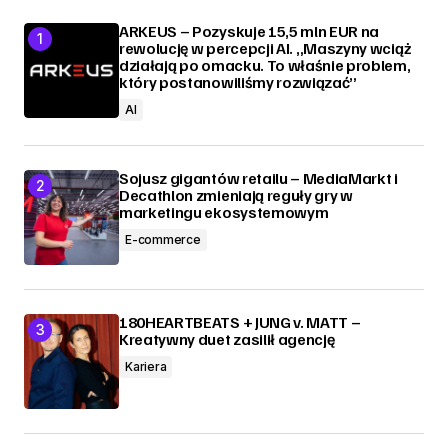
ARKEUS – Pozyskuje 15,5 mln EUR na
rewolucję w percepcji AI. „Maszyny wciąż
działają po omacku. To właśnie problem,
który postanowiliśmy rozwiązać”
AI
Sojusz gigantów retailu – MediaMarkt i
Decathlon zmieniają reguły gry w
marketingu ekosystemowym
E-commerce
180HEARTBEATS + JUNG v. MATT –
Kreatywny duet zasilił agencję
Kariera