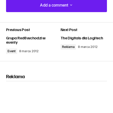
Add a comment
Add a comment
Previous Post
Next Post
zalogować
Grupa Red8 wchodzi w
The Digitals dla Logitech
eventy
Reklama
8 marca 2012
Event
8 marca 2012
Reklama