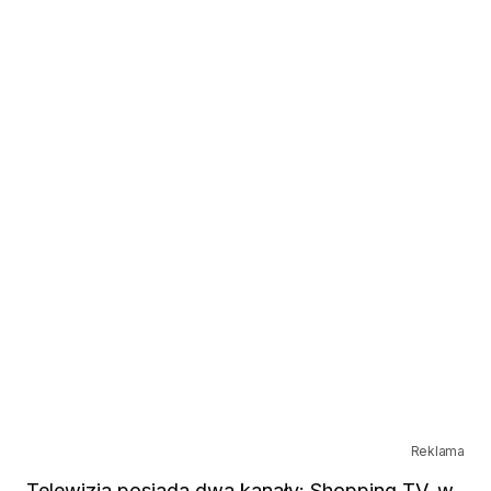
Reklama
Telewizja posiada dwa kanały: Shopping TV, w