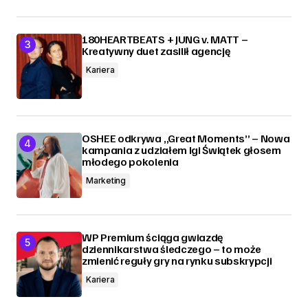
180HEARTBEATS + JUNG v. MATT –
Kreatywny duet zasilił agencję
Kariera
OSHEE odkrywa „Great Moments” – Nowa
kampania z udziałem Igi Świątek głosem
młodego pokolenia
Marketing
WP Premium ściąga gwiazdę
dziennikarstwa śledczego – to może
zmienić reguły gry na rynku subskrypcji
Kariera