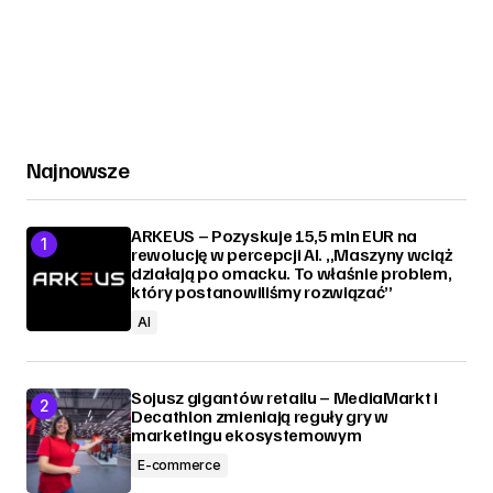
Najnowsze
ARKEUS – Pozyskuje 15,5 mln EUR na
rewolucję w percepcji AI. „Maszyny wciąż
działają po omacku. To właśnie problem,
który postanowiliśmy rozwiązać”
AI
Sojusz gigantów retailu – MediaMarkt i
Decathlon zmieniają reguły gry w
marketingu ekosystemowym
E-commerce