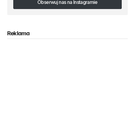
Obserwuj nas na Instagramie
Obserwuj nas na Instagramie
Reklama