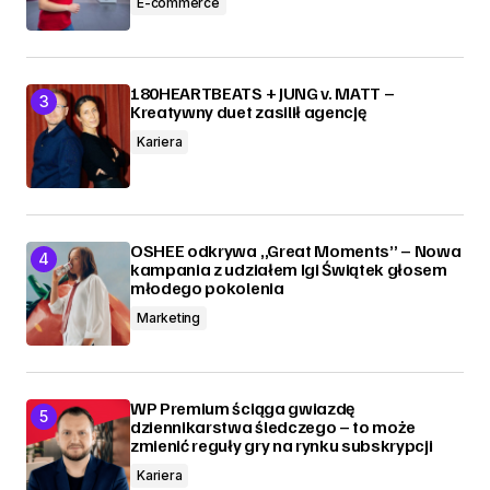
E-commerce
180HEARTBEATS + JUNG v. MATT –
Kreatywny duet zasilił agencję
Kariera
OSHEE odkrywa „Great Moments” – Nowa
kampania z udziałem Igi Świątek głosem
młodego pokolenia
Marketing
WP Premium ściąga gwiazdę
dziennikarstwa śledczego – to może
zmienić reguły gry na rynku subskrypcji
Kariera