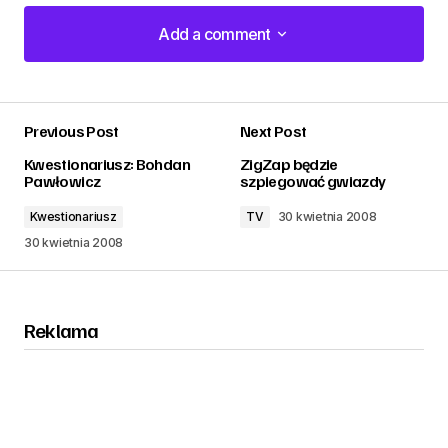
Add a comment
Add a comment
Previous Post
Next Post
zalogować
Kwestionariusz: Bohdan
ZigZap będzie
Pawłowicz
szpiegować gwiazdy
Kwestionariusz
TV
30 kwietnia 2008
30 kwietnia 2008
Reklama