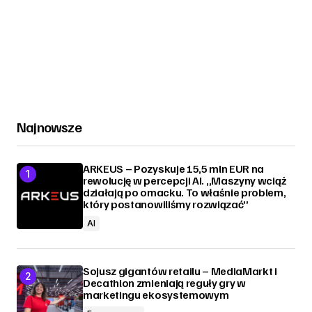
Najnowsze
ARKEUS – Pozyskuje 15,5 mln EUR na
rewolucję w percepcji AI. „Maszyny wciąż
działają po omacku. To właśnie problem,
który postanowiliśmy rozwiązać”
AI
Sojusz gigantów retailu – MediaMarkt i
Decathlon zmieniają reguły gry w
marketingu ekosystemowym