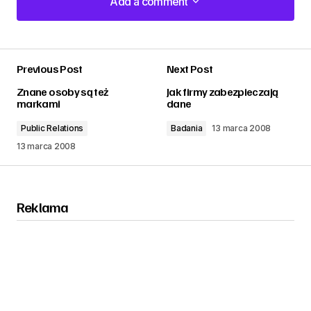
Add a comment
Add a comment
Previous Post
Next Post
zalogować
Znane osoby są też
Jak firmy zabezpieczają
markami
dane
Public Relations
Badania
13 marca 2008
13 marca 2008
Reklama