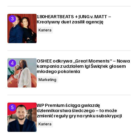
180HEARTBEATS + JUNG v. MATT –
Kreatywny duet zasilił agencję
Kariera
OSHEE odkrywa „Great Moments” – Nowa
kampania z udziałem Igi Świątek głosem
młodego pokolenia
Marketing
WP Premium ściąga gwiazdę
dziennikarstwa śledczego – to może
zmienić reguły gry na rynku subskrypcji
Kariera