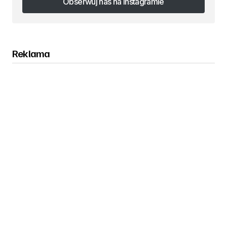
Obserwuj nas na Instagramie
Obserwuj nas na Instagramie
Reklama