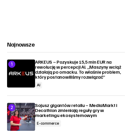
Najnowsze
ARKEUS – Pozyskuje 15,5 mln EUR na
rewolucję w percepcji AI. „Maszyny wciąż
działają po omacku. To właśnie problem,
który postanowiliśmy rozwiązać”
AI
Sojusz gigantów retailu – MediaMarkt i
Decathlon zmieniają reguły gry w
marketingu ekosystemowym
E-commerce