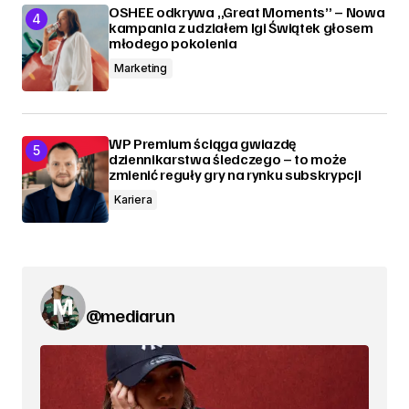
OSHEE odkrywa „Great Moments” – Nowa
kampania z udziałem Igi Świątek głosem
młodego pokolenia
Marketing
WP Premium ściąga gwiazdę
dziennikarstwa śledczego – to może
zmienić reguły gry na rynku subskrypcji
Kariera
@mediarun