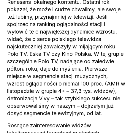
Renesans lokalnego kontentu. Ostatni rok
pokazał, że może i cudze chwalimy, ale swoje
też lubimy, przynajmniej w telewizji. Jeśli
spojrzeć na ranking oglądalności stacji i
wyłowić te o największej dynamice wzrostu,
widać, że o serce polskiego telewidza
najskuteczniej zawalczyły w mijającym roku
Polo TV, Eska TV czy Kino Polska. W tej grupie
szczególnie Polo TV, nadające od zaledwie
półtora roku, daje do myślenia. Pierwsze
miejsce w segmencie stacji muzycznych,
wzrost oglądalności o niemal 100 proc. (AMR w
listopadzie w grupie 4+ – 37,3 tys. widzów),
detronizacja Vivy – tak szybkiego sukcesu nie
obserwowaliśmy w naszym – dojrzałym już
dosyć segmencie telewizyjnym, od lat.
Rosnące zainteresowanie widzów
lokalizowanymi formatami w stacjach