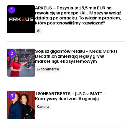
ARKEUS – Pozyskuje 15,5 mln EUR na
rewolucję w percepcji AI. „Maszyny wciąż
działają po omacku. To właśnie problem,
który postanowiliśmy rozwiązać”
AI
Sojusz gigantów retailu – MediaMarkt i
Decathlon zmieniają reguły gry w
marketingu ekosystemowym
E-commerce
180HEARTBEATS + JUNG v. MATT –
Kreatywny duet zasilił agencję
Kariera