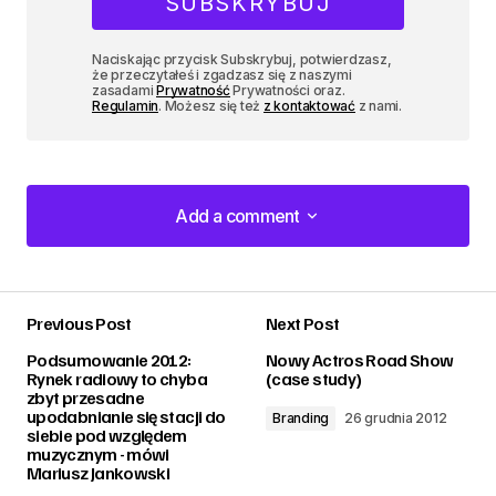
Naciskając przycisk Subskrybuj, potwierdzasz,
że przeczytałeś i zgadzasz się z naszymi
zasadami
Prywatność
Prywatności oraz.
Regulamin
. Możesz się też
z kontaktować
z nami.
Add a comment
Add a comment
Previous Post
Next Post
zalogować
Podsumowanie 2012:
Nowy Actros Road Show
Rynek radiowy to chyba
(case study)
zbyt przesadne
upodabnianie się stacji do
Branding
26 grudnia 2012
siebie pod względem
muzycznym - mówi
Mariusz Jankowski