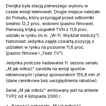
Dwójka była stacją pierwszego wyboru w
czasie emisji telenoweli. Drugie miejsce należało
do Polsatu, który przyciągał przed odbiorniki
średnio 12,2 proc. widowni (pasmo filmowe).
Pierwszą trójkę uzupełnił TVN z 11,8 proc.
udziału w rynku (m.in. „W-11. Wydział śledczy”).
Natomiast Jedynka zajęła czwartą pozycję z
udziałem w rynku na poziomie 11,6 proc.
(pasmo filmowe i „Teatr TV”).
Jedynka podczas nadawania 11. sezonu serialu
„M jak miłość” zarobiła na emisji spotów
reklamowych i plansz sponsorskich 155,8 mln zł
(dane cennikowe bez uwzględnienia rabatów).
Serial „M jak miłość” emitowany jest na antenie
TVP2 od 4 listopada 2000 r.
+
„Ranczo” pokonało „M jak miłość”