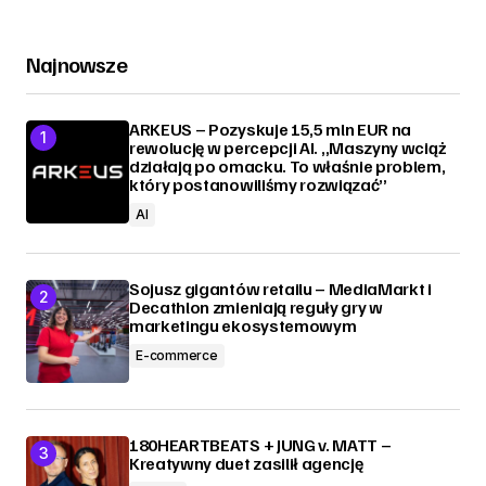
Najnowsze
ARKEUS – Pozyskuje 15,5 mln EUR na
rewolucję w percepcji AI. „Maszyny wciąż
działają po omacku. To właśnie problem,
który postanowiliśmy rozwiązać”
AI
Sojusz gigantów retailu – MediaMarkt i
Decathlon zmieniają reguły gry w
marketingu ekosystemowym
E-commerce
180HEARTBEATS + JUNG v. MATT –
Kreatywny duet zasilił agencję