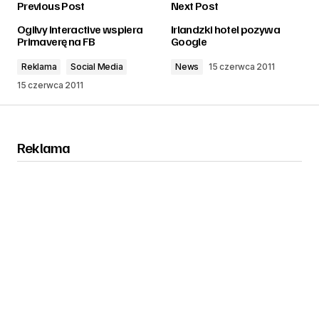
Previous Post
Next Post
zalogować
Ogilvy Interactive wspiera
Irlandzki hotel pozywa
Primaverę na FB
Google
Reklama
Social Media
News
15 czerwca 2011
15 czerwca 2011
Reklama