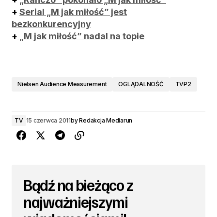
+
Serial „M jak miłość” jest
bezkonkurencyjny
+
„M jak miłość” nadal na topie
Nielsen Audience Measurement
OGLĄDALNOŚĆ
TVP2
TV
15 czerwca 2011
by
Redakcja Mediarun
Bądź na bieżąco z
najważniejszymi