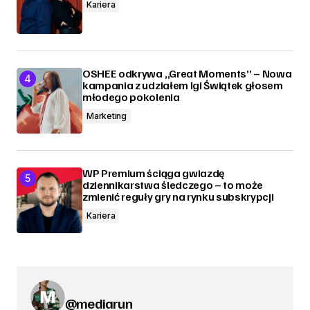
Kariera
OSHEE odkrywa „Great Moments” – Nowa
kampania z udziałem Igi Świątek głosem
młodego pokolenia
Marketing
WP Premium ściąga gwiazdę
dziennikarstwa śledczego – to może
zmienić reguły gry na rynku subskrypcji
Kariera
@mediarun