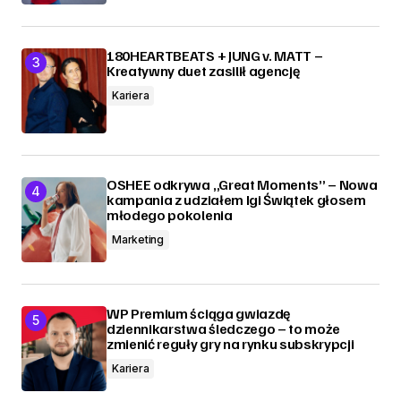
180HEARTBEATS + JUNG v. MATT –
Kreatywny duet zasilił agencję
Kariera
OSHEE odkrywa „Great Moments” – Nowa
kampania z udziałem Igi Świątek głosem
młodego pokolenia
Marketing
WP Premium ściąga gwiazdę
dziennikarstwa śledczego – to może
zmienić reguły gry na rynku subskrypcji
Kariera