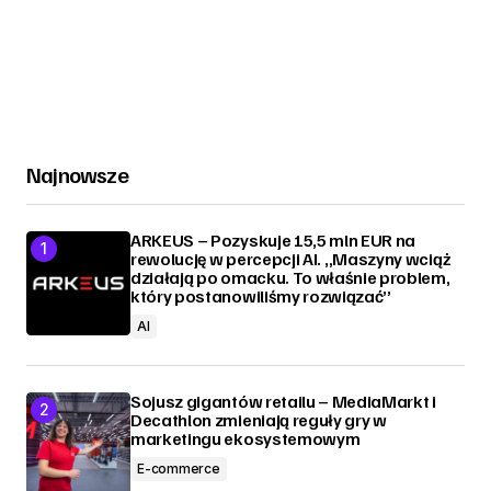
Najnowsze
ARKEUS – Pozyskuje 15,5 mln EUR na
rewolucję w percepcji AI. „Maszyny wciąż
działają po omacku. To właśnie problem,
który postanowiliśmy rozwiązać”
AI
Sojusz gigantów retailu – MediaMarkt i
Decathlon zmieniają reguły gry w
marketingu ekosystemowym
E-commerce