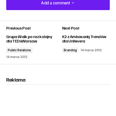
Add a comment
Add a comment
Previous Post
Next Post
zalogować
Grupa Walk po raz kolejny
K2 z Ambasadą Trendów
dla TEDxWarsaw
dla Unilevera
Public Relations
Branding
14 marca 2012
14 marca 2012
Reklama