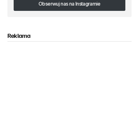
Obserwuj nas na Instagramie
Obserwuj nas na Instagramie
Reklama