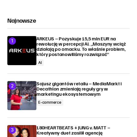
Najnowsze
ARKEUS – Pozyskuje 15,5 mln EUR na
rewolucję w percepcji AI. „Maszyny wciąż
działają po omacku. To właśnie problem,
który postanowiliśmy rozwiązać”
AI
Sojusz gigantów retailu – MediaMarkt i
Decathlon zmieniają reguły gry w
marketingu ekosystemowym
E-commerce
180HEARTBEATS + JUNG v. MATT –
Kreatywny duet zasilił agencję