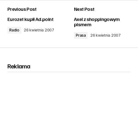
Previous Post
Next Post
zalogować
Eurozet kupił Ad.point
Axel z shoppingowym
pismem
Radio
26 kwietnia 2007
Prasa
26 kwietnia 2007
Reklama