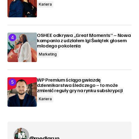
Kariera
OSHEE odkrywa „Great Moments” – Nowa
kampania z udziałem Igi Świątek głosem
młodego pokolenia
Marketing
WP Premium ściąga gwiazdę
dziennikarstwa śledczego – to może
zmienić reguły gry na rynku subskrypcji
Kariera
@mediarun