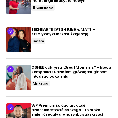
marketingu ekosystemowym
E-commerce
180HEARTBEATS + JUNG v. MATT –
Kreatywny duet zasilił agencję
Kariera
OSHEE odkrywa „Great Moments” – Nowa
kampania z udziałem Igi Świątek głosem
młodego pokolenia
Marketing
WP Premium ściąga gwiazdę
dziennikarstwa śledczego – to może
zmienić reguły gry na rynku subskrypcji