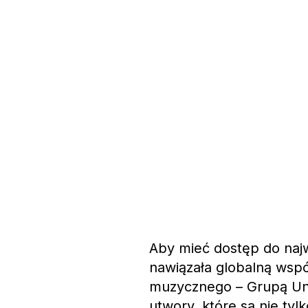
Aby mieć dostęp do naj
nawiązała globalną wsp
muzycznego – Grupą Uni
utwory, które są nie tyl