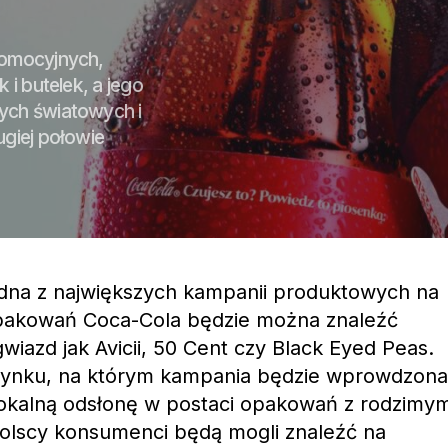
romocyjnych,
 i butelek, a jego
ych światowych i
ugiej połowie
dna z największych kampanii produktowych na
opakowań Coca-Cola będzie można znaleźć
wiazd jak Avicii, 50 Cent czy Black Eyed Peas.
ynku, na którym kampania będzie wprowdzona
okalną odsłonę w postaci opakowań z rodzimym
polscy konsumenci będą mogli znaleźć na