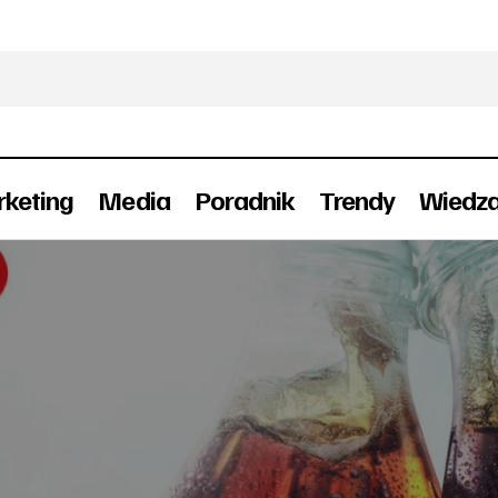
keting
Media
Poradnik
Trendy
Wiedz
Powiedz to piosenką