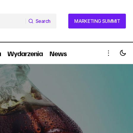
Search
MARKETING SUMMIT
Search
MARKETING SUMMIT
a
Wydarzenia
News
Sephora z nowym kierownikiem ds. PR
korporacyjnego