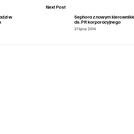
Next Post
adzi w
Sephora z nowym kierownik
h
ds. PR korporacyjnego
21 lipca 2014