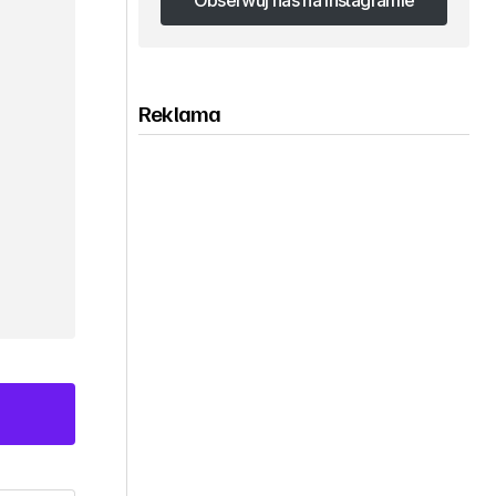
Obserwuj nas na Instagramie
Obserwuj nas na Instagramie
Reklama