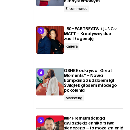
ekosystemowym
E-commerce
180HEARTBEATS + JUNG v.
MATT – Kreatywny duet
zasilił agencję
Kariera
OSHEE odkrywa „Great
Moments” – Nowa
kampania z udziałem Igi
Świątek głosem młodego
pokolenia
Marketing
WP Premium ściąga
gwiazdę dziennikarstwa
śledczego – to może zmienić