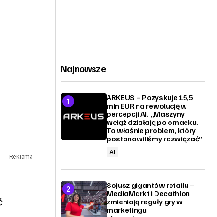
Najnowsze
ARKEUS – Pozyskuje 15,5
mln EUR na rewolucję w
percepcji AI. „Maszyny
wciąż działają po omacku.
To właśnie problem, który
postanowiliśmy rozwiązać”
AI
Reklama
Sojusz gigantów retailu –
MediaMarkt i Decathlon
ć
zmieniają reguły gry w
marketingu