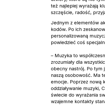
też najlepiej wyrażają k
szczęście, radość, przy
Jednym z elementów akty
kodów. Po ich zeskanow
personalizowaną muzycz
powiedzieć coś specjal
–
Muzyka to współczesna
zrozumiały dla wszystkic
obecny nastrój. Po tym 
naszą osobowość. Ma te
emocje. Poprzez nową ka
oddziaływanie muzyki, C
świecie do wyrażania s
wzajemne kontakty staną