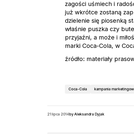
zagości uśmiech i radoś
już wkrótce zostaną za
dzielenie się piosenką 
właśnie puszka czy bute
przyjaźni, a może i miło
marki Coca-Cola, w Coc
źródło: materiały praso
Coca-Cola
kampania marketingo
21 lipca 2014
by
Aleksandra Dyjak