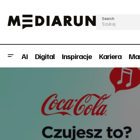
Search
AI
Digital
Inspiracje
Kariera
Mar
PROI Worldwide prowadzi w
globalnych rankingach