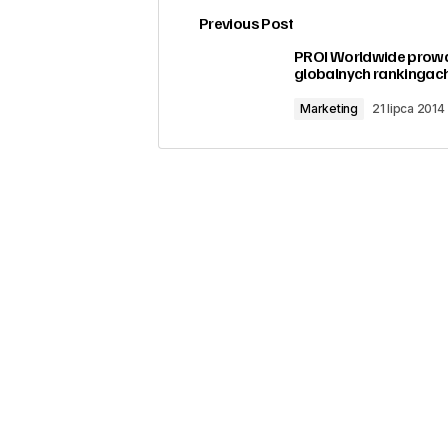
Previous Post
zalogować
PROI Worldwide prow
globalnych rankingac
Marketing
21 lipca 2014