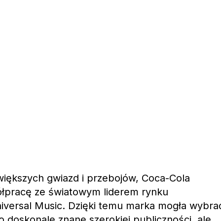
większych gwiazd i przebojów, Coca-Cola
ółpracę ze światowym liderem rynku
versal Music. Dzięki temu marka mogła wybra
ko doskonale znane szerokiej publiczności, ale