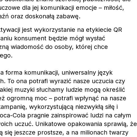
luczowe dla jej komunikacji emocje – miłość,
jaźń oraz doskonałą zabawę.
wacji jest wykorzystanie na etykiecie QR
aniu konsument będzie mógł wysłać
ną wiadomość do osoby, której chce
nego.
 forma komunikacji, uniwersalny język
h. To ona potrafi wyrazić nasze uczucia czy
jakiej muzyki słuchamy ludzie mogą określić
ż ogromną moc – potrafi wpłynąć na nasze
mpanię, wykorzystującą niezwykłą siłę i
oca-Cola pragnie zainspirować ludzi na całym
woich uczuć. Unikatowe opakowania sprawią, że
 się jeszcze prostsze, a na milionach twarzy