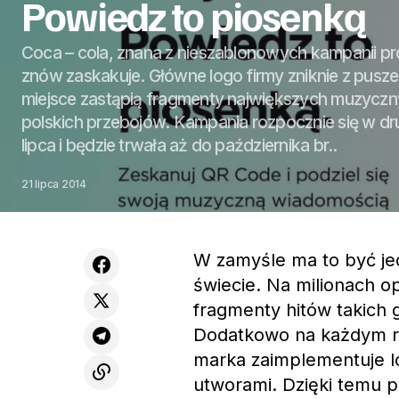
Powiedz to piosenką
Coca – cola, znana z nieszablonowych kampanii p
znów zaskakuje. Główne logo firmy zniknie z puszek
miejsce zastąpią fragmenty największych muzyczn
polskich przebojów. Kampania rozpocznie się w dr
lipca i będzie trwała aż do października br..
21 lipca 2014
W zamyśle ma to być je
świecie. Na milionach 
fragmenty hitów takich g
Dodatkowo na każdym r
marka zaimplementuje l
utworami. Dzięki temu 