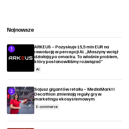
Najnowsze
ARKEUS – Pozyskuje 15,5 mln EUR na
rewolucję w percepcji AI. „Maszyny wciąż
działają po omacku. To właśnie problem,
który postanowiliśmy rozwiązać”
AI
Sojusz gigantów retailu – MediaMarkt i
Decathlon zmieniają reguły gry w
marketingu ekosystemowym
E-commerce