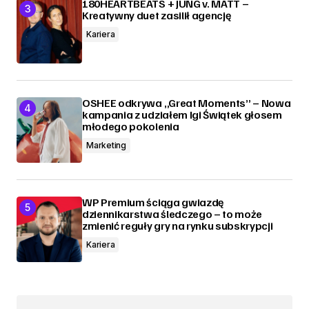
180HEARTBEATS + JUNG v. MATT –
Kreatywny duet zasilił agencję
Kariera
OSHEE odkrywa „Great Moments” – Nowa
kampania z udziałem Igi Świątek głosem
młodego pokolenia
Marketing
WP Premium ściąga gwiazdę
dziennikarstwa śledczego – to może
zmienić reguły gry na rynku subskrypcji
Kariera