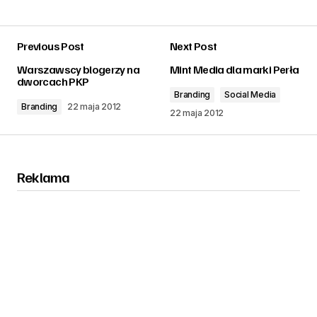
Previous Post
Next Post
zalogować
Warszawscy blogerzy na
Mint Media dla marki Perła
dworcach PKP
Branding
Social Media
Branding
22 maja 2012
22 maja 2012
Reklama