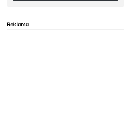
Obserwuj nas na Instagramie
Reklama