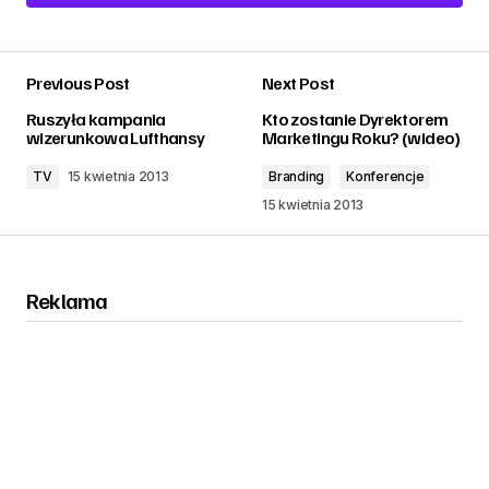
Add a comment
Previous Post
Next Post
zalogować
Ruszyła kampania
Kto zostanie Dyrektorem
wizerunkowa Lufthansy
Marketingu Roku? (wideo)
TV
15 kwietnia 2013
Branding
Konferencje
15 kwietnia 2013
Reklama