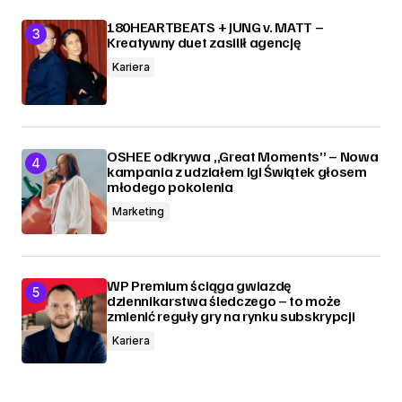
180HEARTBEATS + JUNG v. MATT –
Kreatywny duet zasilił agencję
Kariera
OSHEE odkrywa „Great Moments” – Nowa
kampania z udziałem Igi Świątek głosem
młodego pokolenia
Marketing
WP Premium ściąga gwiazdę
dziennikarstwa śledczego – to może
zmienić reguły gry na rynku subskrypcji
Kariera