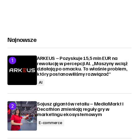
Najnowsze
ARKEUS – Pozyskuje 15,5 mln EUR na
rewolucję w percepcji AI. „Maszyny wciąż
działają po omacku. To właśnie problem,
który postanowiliśmy rozwiązać”
AI
Sojusz gigantów retailu – MediaMarkt i
Decathlon zmieniają reguły gry w
marketingu ekosystemowym
E-commerce