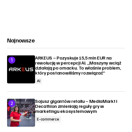
Najnowsze
ARKEUS – Pozyskuje 15,5 mln EUR na
rewolucję w percepcji AI. „Maszyny wciąż
działają po omacku. To właśnie problem,
który postanowiliśmy rozwiązać”
AI
Sojusz gigantów retailu – MediaMarkt i
Decathlon zmieniają reguły gry w
marketingu ekosystemowym
E-commerce