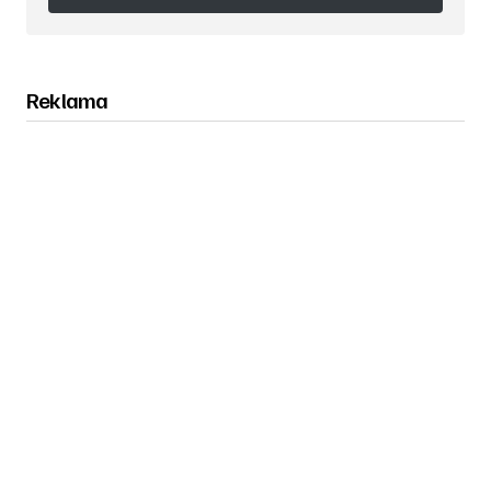
Obserwuj nas na Instagramie
Reklama