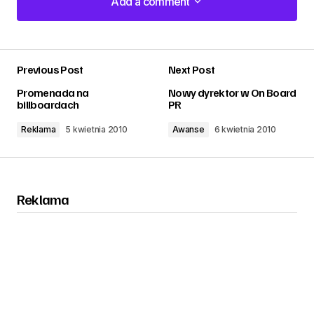
Add a comment
Add a comment
Previous Post
Next Post
zalogować
Promenada na
Nowy dyrektor w On Board
billboardach
PR
Reklama
5 kwietnia 2010
Awanse
6 kwietnia 2010
Reklama