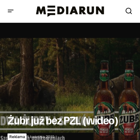
Żubr już bez PZL (wideo)
Żubr już bez PZL (wideo)
Reklama
6 kwietnia 2010