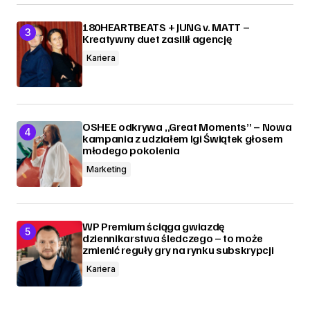
180HEARTBEATS + JUNG v. MATT –
Kreatywny duet zasilił agencję
Kariera
OSHEE odkrywa „Great Moments” – Nowa
kampania z udziałem Igi Świątek głosem
młodego pokolenia
Marketing
WP Premium ściąga gwiazdę
dziennikarstwa śledczego – to może
zmienić reguły gry na rynku subskrypcji
Kariera