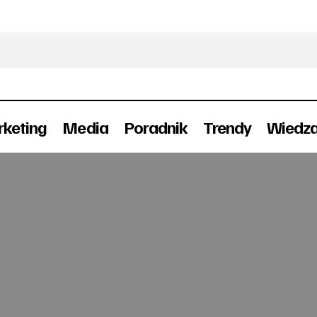
keting
Media
Poradnik
Trendy
Wiedz
Żubr Ciemnozłoty rusza z kampanią
Reklama