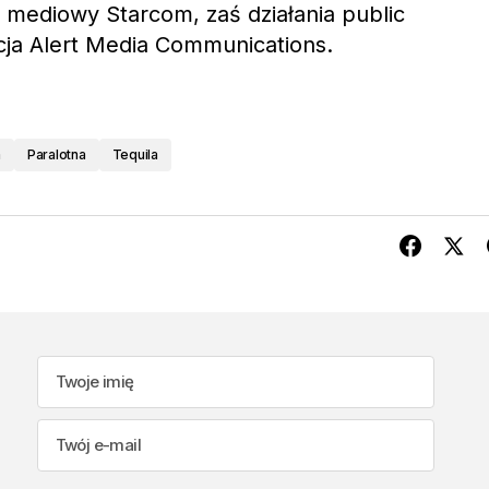
ediowy Starcom, zaś działania public
cja Alert Media Communications.
a
Paralotna
Tequila