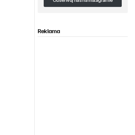
Obserwuj nas na Instagramie
Obserwuj nas na Instagramie
Reklama