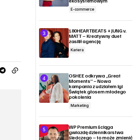
ekosystemowym
E-commerce
180HEARTBEATS + JUNG v.
MATT – Kreatywny duet
zasilił agencję
Kariera
OSHEE odkrywa „Great
Moments” – Nowa
kampania z udziałem Igi
Świątek głosem młodego
pokolenia
Marketing
WP Premium ściąga
gwiazdę dziennikarstwa
śledczego – to może zmienić