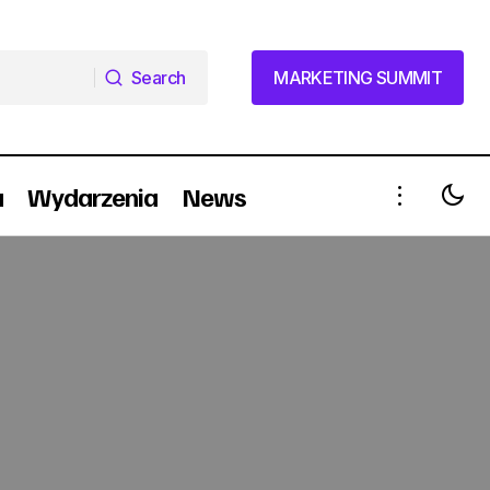
Search
MARKETING SUMMIT
Search
MARKETING SUMMIT
a
Wydarzenia
News
Kotányi nowym klientem agencji Atom