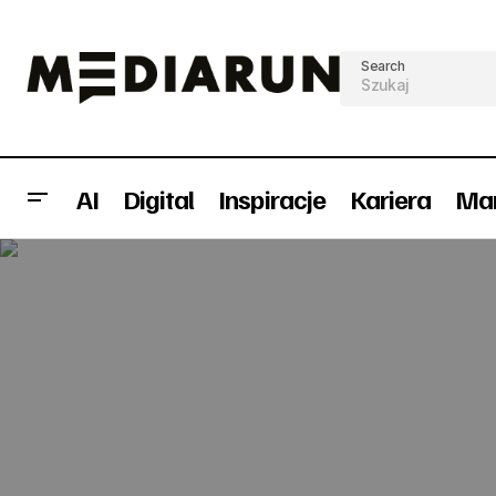
Search
AI
Digital
Inspiracje
Kariera
Mar
"Ciało obce" - nowa seria na Discovery
Channel