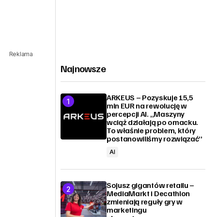
Reklama
Najnowsze
ARKEUS – Pozyskuje 15,5
mln EUR na rewolucję w
percepcji AI. „Maszyny
wciąż działają po omacku.
To właśnie problem, który
postanowiliśmy rozwiązać”
AI
Sojusz gigantów retailu –
MediaMarkt i Decathlon
zmieniają reguły gry w
marketingu