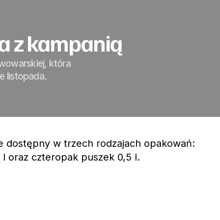
za z kampanią
wowarskiej, która
e listopada.
e dostępny w trzech rodzajach opakowań:
 l oraz czteropak puszek 0,5 l.