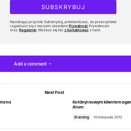
Naciskając przycisk Subskrybuj, potwierdzasz, że przeczytałeś
i zgadzasz się z naszymi zasadami
Prywatność
Prywatności
oraz.
Regulamin
. Możesz się też
z kontaktować
z nami.
Add a comment
Add a comment
Next Post
ria na
Kotányi nowym klientem agen
Atom
Branding
14 listopada 2012