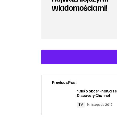
wiadomościami!
Previous Post
zalogować
"Ciało obce" - nowa se
Discovery Channel
TV
14 listopada 2012