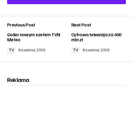
Add a comment
Previous Post
Next Post
zalogować
Goller nowym szefem TVN
Cyfrowa telewizja za 400
Meteo
mln zł
TV
8 kwietnia 2009
TV
8 kwietnia 2009
Reklama