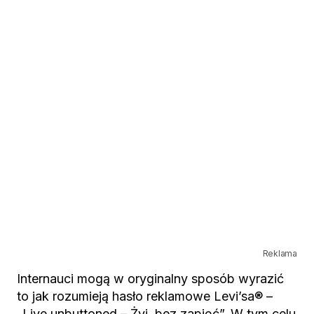
Reklama
Internauci mogą w oryginalny sposób wyrazić
to jak rozumieją hasło reklamowe Levi’sa® –
„Live unbuttoned – Żyj, bez zapięć”. W tym celu