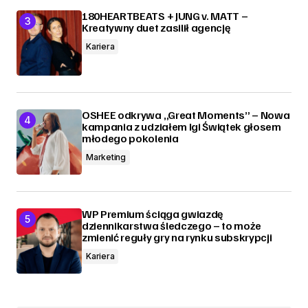
180HEARTBEATS + JUNG v. MATT –
Kreatywny duet zasilił agencję
Kariera
OSHEE odkrywa „Great Moments” – Nowa
kampania z udziałem Igi Świątek głosem
młodego pokolenia
Marketing
WP Premium ściąga gwiazdę
dziennikarstwa śledczego – to może
zmienić reguły gry na rynku subskrypcji
Kariera