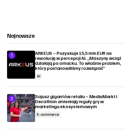
Najnowsze
ARKEUS – Pozyskuje 15,5 mln EUR na
rewolucję w percepcji AI. „Maszyny wciąż
działają po omacku. To właśnie problem,
który postanowiliśmy rozwiązać”
AI
Sojusz gigantów retailu – MediaMarkt i
Decathlon zmieniają reguły gry w
marketingu ekosystemowym
E-commerce