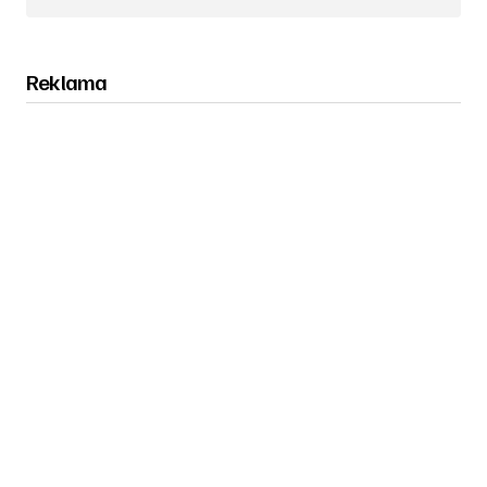
Obserwuj nas na Instagramie
Reklama