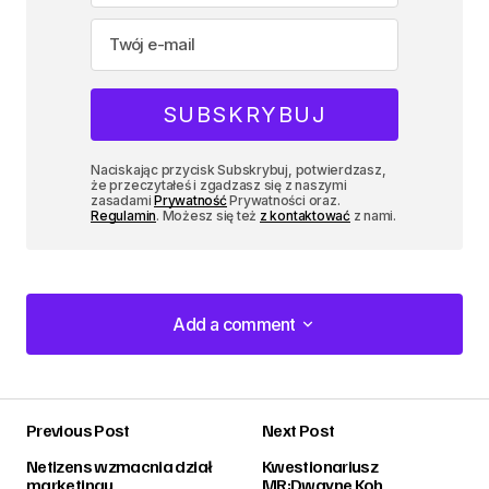
Naciskając przycisk Subskrybuj, potwierdzasz,
że przeczytałeś i zgadzasz się z naszymi
zasadami
Prywatność
Prywatności oraz.
Regulamin
. Możesz się też
z kontaktować
z nami.
Add a comment
Add a comment
Previous Post
Next Post
zalogować
Netizens wzmacnia dział
Kwestionariusz
marketingu
MR:Dwayne Koh