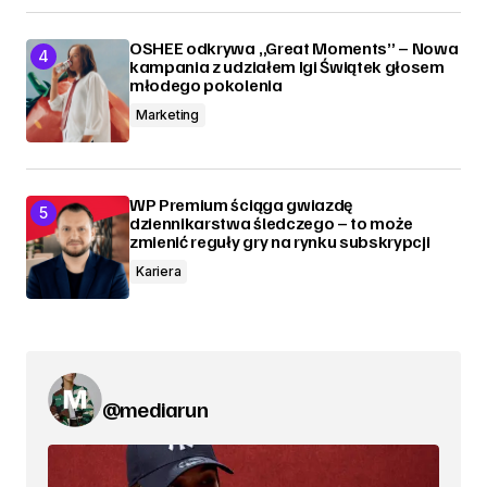
OSHEE odkrywa „Great Moments” – Nowa
kampania z udziałem Igi Świątek głosem
młodego pokolenia
Marketing
WP Premium ściąga gwiazdę
dziennikarstwa śledczego – to może
zmienić reguły gry na rynku subskrypcji
Kariera
@mediarun