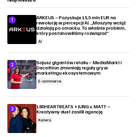
ARKEUS – Pozyskuje 15,5 mln EUR na
rewolucję w percepcji AI. „Maszyny wciąż
działają po omacku. To właśnie problem,
który postanowiliśmy rozwiązać”
AI
Sojusz gigantów retailu – MediaMarkt i
Decathlon zmieniają reguły gry w
marketingu ekosystemowym
E-commerce
180HEARTBEATS + JUNG v. MATT –
Kreatywny duet zasilił agencję
Kariera