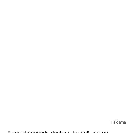
Reklama
Firma Handmark, dystrybutor aplikacji na