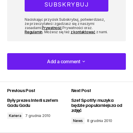
Naciskając przycisk Subskrybuj, potwierdzasz,
że przeczytałeś i zgadzasz się z naszymi
zasadami
Prywatność
Prywatności oraz.
Regulamin
. Możesz się też
z kontaktować
z nami.
Add a comment
Add a comment
Previous Post
Next Post
zalogować
Były prezes Interii szefem
Szef Spotify: muzyka
Gadu Gadu
będzie popularniejsza od
zdjęć
Kariera
7 grudnia 2010
News
8 grudnia 2010