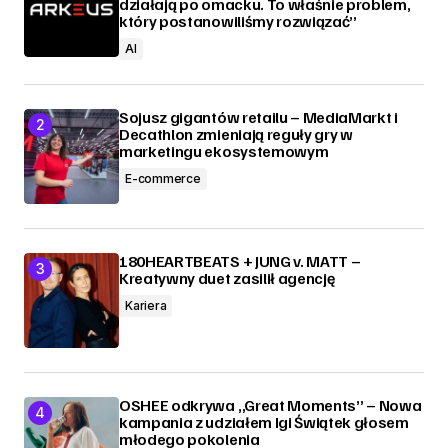
działają po omacku. To właśnie problem,
który postanowiliśmy rozwiązać”
AI
Sojusz gigantów retailu – MediaMarkt i
Decathlon zmieniają reguły gry w
marketingu ekosystemowym
E-commerce
180HEARTBEATS + JUNG v. MATT –
Kreatywny duet zasilił agencję
Kariera
OSHEE odkrywa „Great Moments” – Nowa
kampania z udziałem Igi Świątek głosem
młodego pokolenia